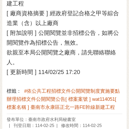
私
建工程
權
[ 廠商資格摘要 ] 經政府登記合格之甲等綜合
及
安
造業（含）以上廠商
全
[ 附加說明 ] 公開閱覽並非招標公告，如將公
政
策
開閱覽作為招標公告，無效。
欲親至本局公開閱覽之廠商，請先聯絡聯絡
網
站
人。
資
[ 更新時間 ] 114/02/25 17:20
料
開
放
標籤：
#依公共工程招標文件公開閱覽制度實施要點
宣
告
辦理招標文件公開閱覽公告[ 標案案號 ] wat114051[
標案名稱 ] 臺南市永康區正北一路FE幹線新建工程
市
府
發布單位：臺南市政府水利局秘書室
交
刊登日期：114-02-25
修改時間：114-02-25