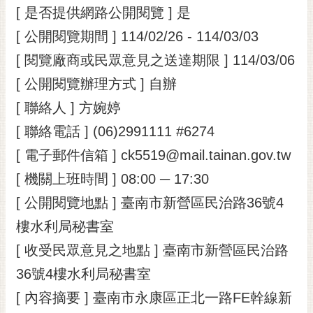
[ 是否提供網路公開閱覽 ] 是
RSS
[ 公開閱覽期間 ] 114/02/26 - 114/03/03
訂
閱
[ 閱覽廠商或民眾意見之送達期限 ] 114/03/06
電
[ 公開閱覽辦理方式 ] 自辦
子
報
[ 聯絡人 ] 方婉婷
[ 聯絡電話 ] (06)2991111 #6274
市
民
[ 電子郵件信箱 ] ck5519@mail.tainan.gov.tw
信
[ 機關上班時間 ] 08:00 ─ 17:30
箱
[ 公開閱覽地點 ] 臺南市新營區民治路36號4
English
樓水利局秘書室
日
[ 收受民眾意見之地點 ] 臺南市新營區民治路
本
語
36號4樓水利局秘書室
[ 內容摘要 ] 臺南市永康區正北一路FE幹線新
隱