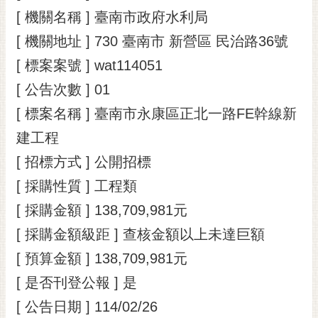
[ 機關名稱 ] 臺南市政府水利局
黃
偉
[ 機關地址 ] 730 臺南市 新營區 民治路36號
哲
[ 標案案號 ] wat114051
螢
[ 公告次數 ] 01
光
花
[ 標案名稱 ] 臺南市永康區正北一路FE幹線新
泉
建工程
桐
[ 招標方式 ] 公開招標
花
[ 採購性質 ] 工程類
祭
[ 採購金額 ] 138,709,981元
網
[ 採購金額級距 ] 查核金額以上未達巨額
站
導
[ 預算金額 ] 138,709,981元
覽
[ 是否刊登公報 ] 是
訂
[ 公告日期 ] 114/02/26
閱