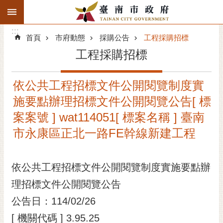
:::
搜
:::
跳到主要內容區塊
尋
:::
進
首頁
市府動態
採購公告
工程採購招標
階
工程採購招標
搜
尋
依公共工程招標文件公開閱覽制度實
精彩府城
施要點辦理招標文件公開閱覽公告[ 標
市府動態
案案號 ] wat114051[ 標案名稱 ] 臺南
市永康區正北一路FE幹線新建工程
市府團隊
主題服務
依公共工程招標文件公開閱覽制度實施要點辦
理招標文件公開閱覽公告
市政資訊
公告日：114/02/26
市民互動
[ 機關代碼 ] 3.95.25