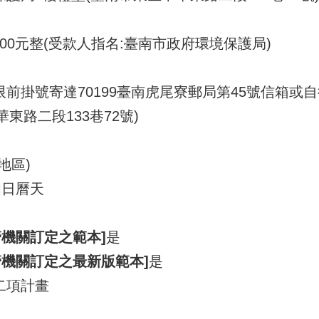
,000元整(受款人指名:臺南市政府環境保護局)
限前掛號寄達70199臺南虎尾寮郵局第45號信箱或
東路二段133巷72號)
地區)
個日曆天
機關訂定之範本]
是
管機關訂定之最新版範本]
是
二項計畫