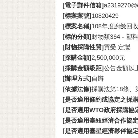
[電子郵件信箱]
a2319270@g
[標案案號]
10820429
[標案名稱]
108年度廚餘回
[標的分類]
財物類364 - 
[財物採購性質]
買受,定製
[採購金額]
2,500,000元
[採購金額級距]
公告金額以
[辦理方式]
自辦
[依據法條]
採購法第18條、
[是否適用條約或協定之採購
[是否適用WTO政府採購協定(
[是否適用臺紐經濟合作協定(A
[是否適用臺星經濟夥伴協定(A