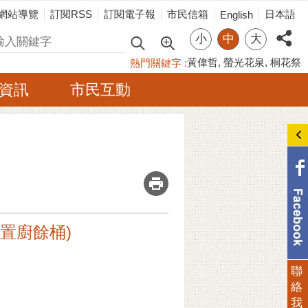
網站導覽
訂閱RSS
訂閱電子報
市民信箱
日本語
English
小
中
大
尋
黃偉哲
螢光花泉
桐花祭
熱門關鍵字
資訊
市民互動
_
購置廚餘桶)
聯
絡
我