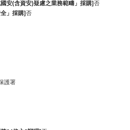
國安(含資安)疑慮之業務範疇」採購]
否
全」採購]
否
境保護署