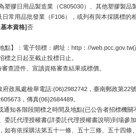
塑膠日用品製造業（C805030）、其他塑膠製品製造
及日常用品批發業（F106），或列有與本採購標的
基本資格]
否
：電子領標：網址：http：//web.pcc.gov.t
招標之日起至截止投標日止。
時審查證件、宣讀資格審查結果或標價。
政府政風處檢舉電話:(06)2982742，臺南郵政第22
5673，傳真(06)2684489。
告或通知各階段開標之時間及地點(已公告者招標機關
、委託代理授權書(詳委託代理授權書說明)到場參
，如有依採購法第五十一條、五十三條、五十四條