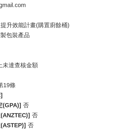
mail.com
收提升效能計畫(購置廚餘桶)
塑料製包裝產品
上未達查核金額
第19條
]
GPA)]
否
NZTEC)]
否
STEP)]
否