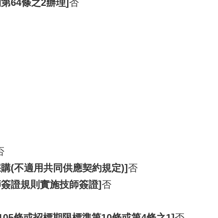
第64條之2辦理]
否
否
購(不適用共同供應契約規定)]
否
師簽證規則實施技師簽證]
否
105條或招標期限標準第10條或第4條之1]
否