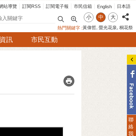
網站導覽
訂閱RSS
訂閱電子報
市民信箱
日本語
English
小
中
大
尋
黃偉哲
螢光花泉
桐花祭
熱門關鍵字
資訊
市民互動
_
聯
絡
我