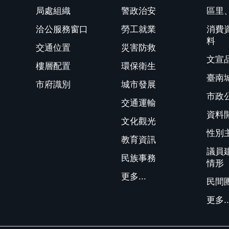
局處組織
警政治安
區里
洽公服務窗口
勞工就業
消費
料
交通位置
災害防救
文宣
樓層配置
環保衛生
臺南
市府識別
城市發展
市政
交通運輸
資料
文化觀光
性別
教育資訊
議員
民族事務
情形
更多...
民間
更多..