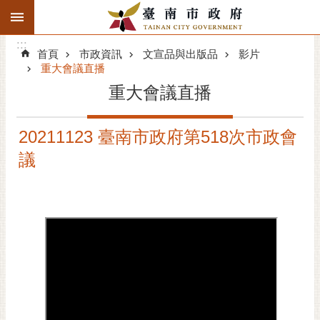
:::
搜
:::
跳到主要內容區塊
尋
:::
進
首頁
市政資訊
文宣品與出版品
影片
階
重大會議直播
搜
重大會議直播
尋
精彩府城
20211123 臺南市政府第518次市政會
議
市府動態
市府團隊
主題服務
市政資訊
市民互動