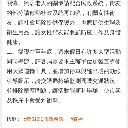
關懷，獨居老人的關懷請配合民政系統，街友
RSS
的部分請啟動社政系統再加強，有關女性街
訂
友，請社會局除提供保暖外，也應提供生理及
閱
電
衛生用品，讓女性街友能兼顧防疫工作及身體
子
健康。
報
二、從現在至年底，週末假日有許多大型活動
市
民
同時舉辦，請各局處要求主辦單位加強宣導使
信
用大眾運輸工具，並增加停車與進出場的動線
箱
引導圖示，請交通局持續監測周遭交通狀況，
English
並排除壅塞問題，讓活動能順利舉辦，使市容
日
及秩序不會受到衝擊。
本
語
標籤：
#第518次市政會議
#直播
隱