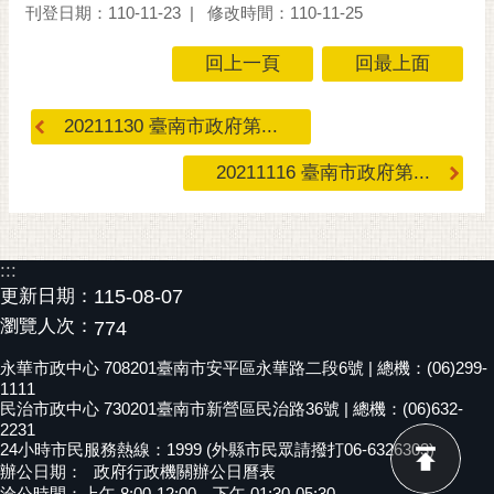
私
刊登日期：110-11-23
修改時間：110-11-25
權
及
回上一頁
回最上面
安
全
20211130 臺南市政府第...
政
策
20211116 臺南市政府第...
網
站
資
:::
料
更新日期：
115-08-07
開
瀏覽人次：
放
774
宣
永華市政中心 708201臺南市安平區永華路二段6號 | 總機：(06)299-
告
1111
民治市政中心 730201臺南市新營區民治路36號 | 總機：(06)632-
市
2231
府
24小時市民服務熱線：1999 (外縣市民眾請撥打06-6326303)
辦公日期：
政府行政機關辦公日曆表
交
洽公時間：上午 8:00-12:00，下午 01:30-05:30