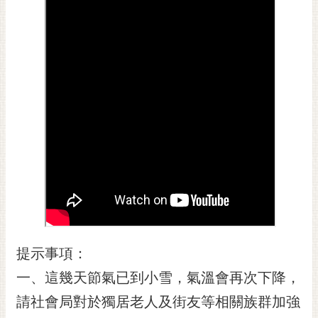
黃
偉
哲
螢
光
花
泉
桐
花
祭
網
站
提示事項：
導
覽
一、這幾天節氣已到小雪，氣溫會再次下降，
訂
請社會局對於獨居老人及街友等相關族群加強
閱