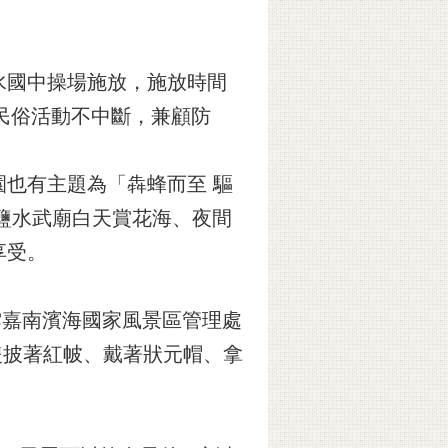
水國中操場施放，施放時間
民俗活動不中斷，兼顧防
也有主題為「犇蜂而至 驅
鹽水武廟白天賞花海、夜間
享受。
雲嘉南濱海國家風景區管理處
隻披著紅帔、戴著狀元帽、拿