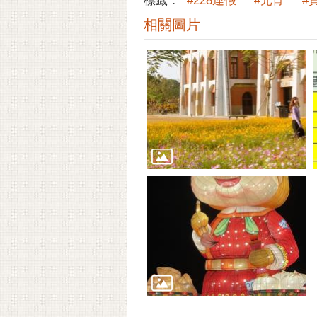
標籤：
#228連假
#元宵
#
相關圖片