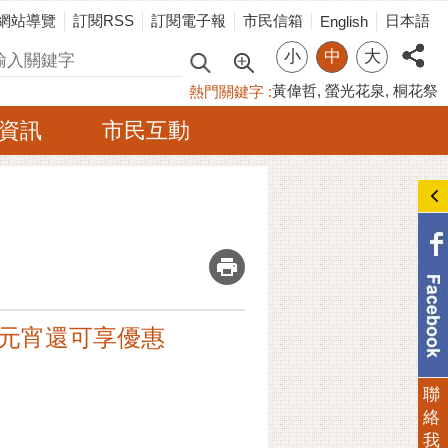
網站導覽
訂閱RSS
訂閱電子報
市民信箱
日本語
English
小
中
大
尋
黃偉哲
螢光花泉
桐花祭
熱門關鍵字
資訊
市民互動
_
慶元宵還可享優惠
聯
絡
我