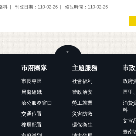
播科
刊登日期：110-02-26
修改時間：110-02-26
關閉
市府團隊
主題服務
市政
市長專區
社會福利
政府
局處組織
警政治安
區里
洽公服務窗口
勞工就業
消費
料
交通位置
災害防救
文宣
樓層配置
環保衛生
臺南
市府識別
城市發展