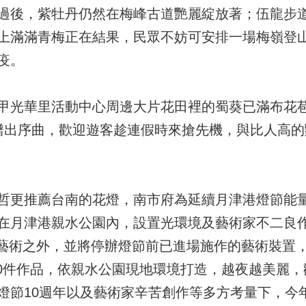
過後，紫牡丹仍然在梅峰古道艷麗綻放著；伍龍步
上滿滿青梅正在結果，民眾不妨可安排一場梅嶺登
疫。
甲光華里活動中心周邊大片花田裡的蜀葵已滿布花
譜出序曲，歡迎遊客趁連假時來搶先機，與比人高
哲更推薦台南的花燈，南市府為延續月津港燈節能
在月津港親水公園內，設置光環境及藝術家不二良
共藝術之外，並將停辦燈節前已進場施作的藝術裝置
10件作品，依親水公園現地環境打造，越夜越美麗
燈節10週年以及藝術家辛苦創作等多方考量下，今