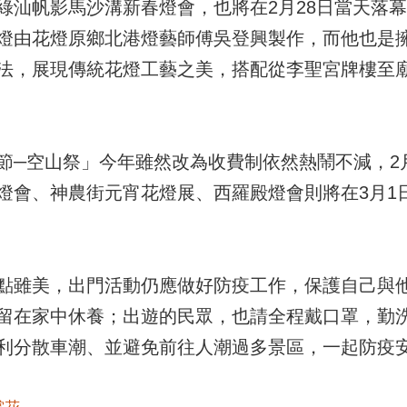
綠汕帆影馬沙溝新春燈會，也將在2月28日當天落
燈由花燈原鄉北港燈藝師傅吳登興製作，而他也是
法，展現傳統花燈工藝之美，搭配從李聖宮牌樓至廟
節─空山祭」今年雖然改為收費制依然熱鬧不減，2
燈會、神農街元宵花燈展、西羅殿燈會則將在3月1日
點雖美，出門活動仍應做好防疫工作，保護自己與
留在家中休養；出遊的民眾，也請全程戴口罩，勤
利分散車潮、並避免前往人潮過多景區，一起防疫