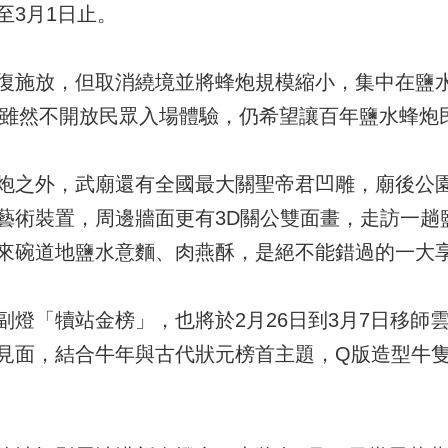
至3月1日止。
復施放，但取消繞境並將蜂炮規模縮小，集中在鹽
點，雖然不開放民眾入場體驗，仍希望讓百年鹽水蜂炮
炮之外，武廟還有全國最大關聖帝君凹雕，廟後公園
藝術裝置，周邊牆面更有3D關公雙面畫，走訪一趟
來碗道地鹽水意麵、肉燕酥，是絕不能錯過的一大
副燈「犢站金榜」，也將於2月26日到3月7日移師
見面，結合牛年與古代狀元榜首主題，Q版造型牛