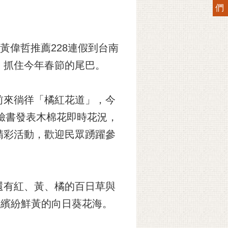
們
黃偉哲推薦228連假到台南
，抓住今年春節的尾巴。
前來徜徉「橘紅花道」，今
臉書發表木棉花即時花況，
精彩活動，歡迎民眾踴躍參
還有紅、黃、橘的百日草與
有繽紛鮮黃的向日葵花海。