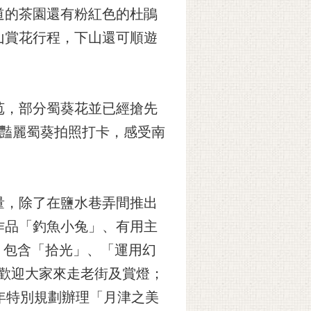
道的茶園還有粉紅色的杜鵑
山賞花行程，下山還可順遊
苞，部分蜀葵花並已經搶先
的豔麗蜀葵拍照打卡，感受南
量，除了在鹽水巷弄間推出
作品「釣魚小兔」、有用主
，包含「拾光」、「運用幻
，歡迎大家來走老街及賞燈；
年特別規劃辦理「月津之美