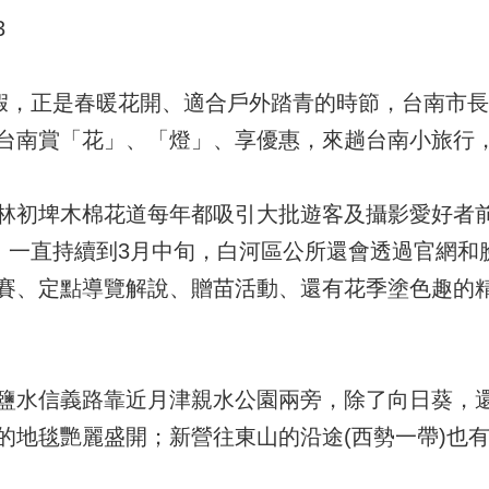
3
連假，正是春暖花開、適合戶外踏青的時節，台南市長
台南賞「花」、「燈」、享優惠，來趟台南小旅行
林初埤木棉花道每年都吸引大批遊客及攝影愛好者
始，一直持續到3月中旬，白河區公所還會透過官網和
賽、定點導覽解說、贈苗活動、還有花季塗色趣的
鹽水信義路靠近月津親水公園兩旁，除了向日葵，
的地毯艷麗盛開；新營往東山的沿途(西勢一帶)也