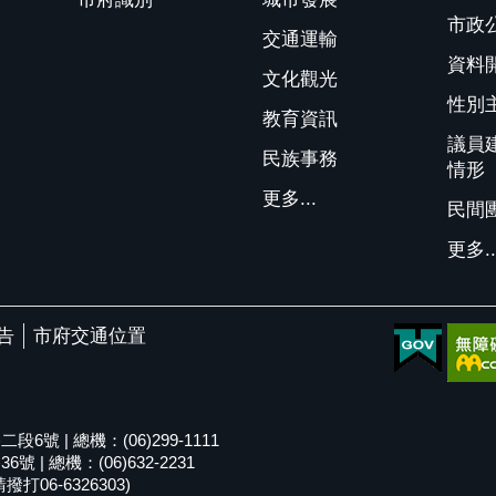
市政
交通運輸
資料
文化觀光
性別
教育資訊
議員
民族事務
情形
更多...
民間
更多..
告
市府交通位置
號 | 總機：(06)299-1111
| 總機：(06)632-2231
06-6326303)