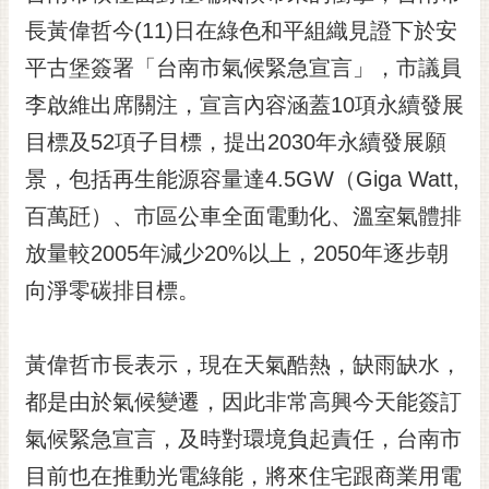
黃
長黃偉哲今(11)日在綠色和平組織見證下於安
偉
平古堡簽署「台南市氣候緊急宣言」，市議員
哲
李啟維出席關注，宣言內容涵蓋10項永續發展
螢
目標及52項子目標，提出2030年永續發展願
光
花
景，包括再生能源容量達4.5GW（Giga Watt,
泉
百萬瓩）、市區公車全面電動化、溫室氣體排
桐
放量較2005年減少20%以上，2050年逐步朝
花
向淨零碳排目標。
祭
網
黃偉哲市長表示，現在天氣酷熱，缺雨缺水，
站
導
都是由於氣候變遷，因此非常高興今天能簽訂
覽
氣候緊急宣言，及時對環境負起責任，台南市
訂
目前也在推動光電綠能，將來住宅跟商業用電
閱