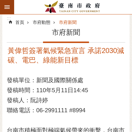
:::
搜
:::
跳到主要內容區塊
尋
:::
進
首頁
市府動態
市府新聞
階
市府新聞
搜
尋
黃偉哲簽署氣候緊急宣言 承諾2030減
精彩府城
碳、電巴、綠能新目標
市府動態
發稿單位：新聞及國際關係處
市府團隊
發稿時間：110年5月11日14:45
主題服務
發稿人：阮詩婷
市政資訊
聯絡電話：06-2991111 #8994
市民互動
台南市積極面對極端氣候帶來的衝擊，台南市