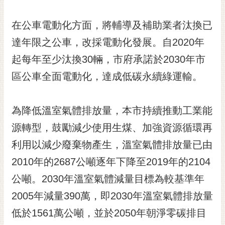
私
權
在公車電動化方面，將輔導及補助業者汰換已
及
安
達年限之公車，改採電動化發展。自2020年
全
起每年至少汰換30輛，市府承諾於2030年市
政
策
區公車全面電動化，達成低碳永續綠運輸。
網
站
為降低溫室氣體排放量，本市持續推動工業能
資
料
源轉型，鼓勵減少使用生煤、加強資源循環再
開
利用以減少廢棄物產生，溫室氣體排放量已由
放
宣
2010年的2687公噸逐年下降至2019年的2104
告
公噸。2030年溫室氣體減量目標為較基準年
市
2005年減量390萬，即2030年溫室氣體排放量
府
低於1561萬公噸，並於2050年朝淨零碳排目
交