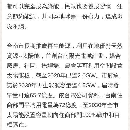
RSS
都可以完全成為綠能，民眾也要養成習慣，注
意節約能源，共同為地球盡一份心力，達成環
訂
閱
境永續。
電
子
報
台南市長期推廣再生能源，利用在地優勢天然
市
資源--太陽能，首創台南陽光電城計畫，媒合
民
廠房、社區、掩埋場、農舍等可利用空間設置
信
太陽能板，截至2020年已達2.0GW。市府承
箱
諾於2030年再生能源容量達4.5GW，屆時發
English
電量可達65.7億度。依台電公司資料，台南住
日
本
商部門平均用電量為72億度，至2030年全市
語
太陽能設置容量朝向住商部門100%碳中和目
標邁進。
隱