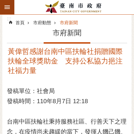
:::
搜
:::
跳到主要內容區塊
尋
:::
進
首頁
市府動態
市府新聞
階
市府新聞
搜
尋
黃偉哲感謝台南中區扶輪社捐贈國際
精彩府城
扶輪全球獎助金 支持公私協力挹注
市府動態
社福力量
市府團隊
發稿單位：社會局
主題服務
發稿時間：110年8月7日 12:18
市政資訊
台南中區扶輪社秉持服務社區、行善天下之理
市民互動
念，在疫情尚未趨緩的當下，發揮人饑己饑、