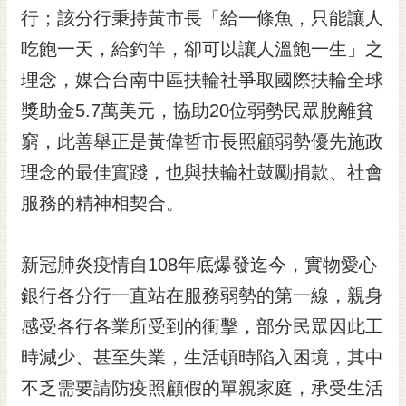
行；該分行秉持黃市長「給一條魚，只能讓人
RSS
吃飽一天，給釣竿，卻可以讓人溫飽一生」之
訂
閱
理念，媒合台南中區扶輪社爭取國際扶輪全球
電
獎助金5.7萬美元，協助20位弱勢民眾脫離貧
子
報
窮，此善舉正是黃偉哲市長照顧弱勢優先施政
理念的最佳實踐，也與扶輪社鼓勵捐款、社會
市
民
服務的精神相契合。
信
箱
新冠肺炎疫情自108年底爆發迄今，實物愛心
English
銀行各分行一直站在服務弱勢的第一線，親身
日
感受各行各業所受到的衝擊，部分民眾因此工
本
語
時減少、甚至失業，生活頓時陷入困境，其中
不乏需要請防疫照顧假的單親家庭，承受生活
隱