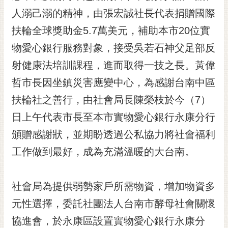
人溺己溺的精神，由張宏誠社長代表捐贈國際
黃
偉
扶輪全球獎助金5.7萬美元，補助本市20位實
哲
物愛心銀行服務對象，接受吳若石神父足部反
螢
射健康法培訓課程，進而取得一技之長。黃偉
光
花
哲市長因坐鎮災害應變中心，為感謝台南中區
泉
扶輪社之善行，由社會局長陳榮枝於今（7）
桐
日上午代表市長至本市實物愛心銀行永康分行
花
頒贈感謝狀，並期盼透過公私協力將社會福利
祭
工作做到最好，成為充滿溫暖的大台南。
網
站
導
社會局為提供弱勢家戶所需物資，增加物資多
覽
元性選擇，委託社團法人台南市酵母社會關懷
訂
協進會，於永康區設置實物愛心銀行永康分
閱