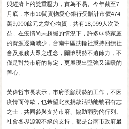
私
與經濟上的雙重壓力，實為不易。今年截至7
權
月底，本市10間實物愛心銀行受贈計市價474
及
安
萬9,000餘元之愛心物資，共有18,099人次受
全
益。在疫情尚未趨緩的情況下，許多弱勢家庭
政
策
的資源逐漸減少，台南中區扶輪社秉持回饋社
網
會及服務大眾之理念，關懷弱勢不遺餘力，不
站
僅是對於市府的肯定，更展現出堅強又溫暖的
資
善心。
料
開
放
黃偉哲市長表示，市府照顧弱勢的工作，不因
宣
告
疫情而停歇，也希望此次捐款活動能號召有志
市
之士，共同參與支持市府、協助弱勢的行列。
府
社會各界源源不絕的支持，都是台南市政府最
交