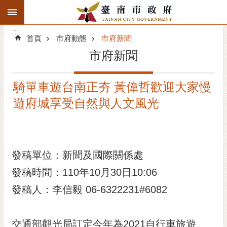
:::
搜
:::
跳到主要內容區塊
尋
:::
進
首頁
市府動態
市府新聞
階
市府新聞
搜
尋
騎單車遊台南正夯 黃偉哲歡迎大家慢
精彩府城
遊府城享受自然與人文風光
市府動態
市府團隊
發稿單位：新聞及國際關係處
主題服務
發稿時間：110年10月30日10:06
市政資訊
發稿人：李信毅 06-6322231#6082
市民互動
交通部觀光局訂定今年為2021自行車旅遊