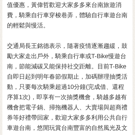
私
值優惠，黃偉哲歡迎大家多多來台南旅遊消
權
費，騎乘自行車穿梭巷弄，體驗自行車遊台南
及
安
的輕鬆與慢活。
全
政
策
交通局長王銘德表示，隨著疫情逐漸趨緩，鼓
網
勵大家走出戶外，騎乘自行車或T-Bike慢遊台
站
南，節能減碳又能保持社交距離。目前T-Bike
資
料
自即日起到明年春節假期止，加碼辦理抽獎活
開
動，只要每次騎乘超過10分鐘(完成借、還程
放
宣
序算1次)，即享有一次抽獎機會，騎越多越有
告
機會把電子鍋、掃拖機器人、大賣場與超商禮
市
券等好禮帶回家，歡迎大家多多利用公共自行
府
車遊台南，悠閒玩賞台南豐富的自然風光及文
交