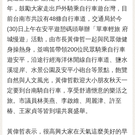
黃
年，鼓勵大家走出戶外騎乘自行車遊台灣，目
偉
前台南市共設有48條自行車道，交通局於今
哲
(30)日上午在安平遊憩碼頭舉辦「單車輕旅 府
螢
城慢遊」活動，由市長黃偉哲一起與民眾做健
光
花
身操熱身，並鳴笛帶領200位民眾騎乘自行車
泉
遊安平，沿途行經海洋休閒線自行車道、鹽水
桐
溪堤岸、水景公園及安平小砲台等景點，飽覽
花
自然與人文風光，黃偉哲歡迎大小朋友秋天一
祭
定要到台南騎自行車，享受舒適愜意的樂活之
網
旅。市議員林美燕、李啟維、周麗津、許至
站
導
椿、王家貞等皆到場共襄盛舉。
覽
訂
黃偉哲表示，很高興大家在天氣這麼美好的早
閱