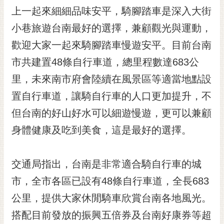
RSS
上一起來細細品味安平，騎腳踏車是深入大街
小巷旅遊台南最好的選擇，兼顧觀光與運動，
訂
閱
歡迎大家一起來騎腳踏車慢遊安平。目前台南
電
市共建置48條自行車道，總里程數達683公
子
報
里，未來南市府會陸續在風景區等適當地點設
市
置自行車道，讓騎自行車的人口更加提升，不
民
但台南的好山好水可以細遊慢遊，更可以兼顧
信
身體健康及吃到美食，這是最好的選擇。
箱
English
交通局指出，台南是非常適合騎自行車的城
日
本
市，全市各區已設有48條自行車道，全長683
語
公里，提供大家休閒騎車欣賞台南各地風光。
搭配目前發放的振興五倍券及台南好康券等超
隱