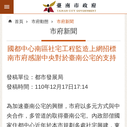
:::
搜
:::
跳到主要內容區塊
尋
:::
進
首頁
市府動態
市府新聞
階
市府新聞
搜
尋
國都中心南區社宅工程監造上網招標
精彩府城
南市府感謝中央對於臺南公宅的支持
市府動態
發稿單位：都市發展局
市府團隊
發稿時間：110年12月17日17:14
主題服務
市政資訊
為加速臺南公宅的興辦，市府以多元方式與中
央合作，多管道的取得臺南公宅。內政部偕國
市民互動
家住都中心近年於本市規劃多處社宅興建，東