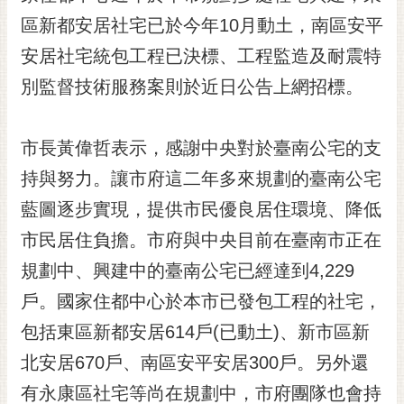
黃
區新都安居社宅已於今年10月動土，南區安平
偉
安居社宅統包工程已決標、工程監造及耐震特
哲
別監督技術服務案則於近日公告上網招標。
螢
光
花
市長黃偉哲表示，感謝中央對於臺南公宅的支
泉
持與努力。讓市府這二年多來規劃的臺南公宅
桐
藍圖逐步實現，提供市民優良居住環境、降低
花
市民居住負擔。市府與中央目前在臺南市正在
祭
規劃中、興建中的臺南公宅已經達到4,229
網
戶。國家住都中心於本市已發包工程的社宅，
站
導
包括東區新都安居614戶(已動土)、新市區新
覽
北安居670戶、南區安平安居300戶。另外還
訂
有永康區社宅等尚在規劃中，市府團隊也會持
閱