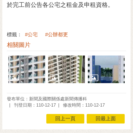
私
於完工前公告各公宅之租金及申租資格。
權
及
安
全
標籤：
#公宅
#公辦都更
政
策
相關圖片
網
站
資
料
開
放
宣
發布單位：新聞及國際關係處新聞傳播科
告
刊登日期：110-12-17
修改時間：110-12-17
市
回上一頁
回最上面
府
交