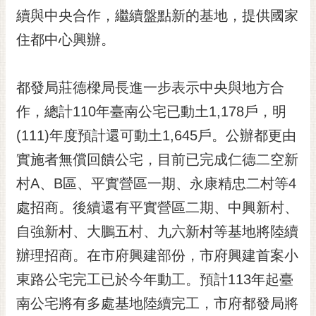
RSS
續與中央合作，繼續盤點新的基地，提供國家
住都中心興辦。
訂
閱
電
都發局莊德樑局長進一步表示中央與地方合
子
報
作，總計110年臺南公宅已動土1,178戶，明
市
(111)年度預計還可動土1,645戶。公辦都更由
民
實施者無償回饋公宅，目前已完成仁德二空新
信
村A、B區、平實營區一期、永康精忠二村等4
箱
處招商。後續還有平實營區二期、中興新村、
English
自強新村、大鵬五村、九六新村等基地將陸續
日
本
辦理招商。在市府興建部份，市府興建首案小
語
東路公宅完工已於今年動工。預計113年起臺
南公宅將有多處基地陸續完工，市府都發局將
隱