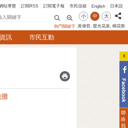
網站導覽
訂閱RSS
訂閱電子報
市民信箱
日本語
English
小
中
大
尋
黃偉哲
螢光花泉
桐花祭
熱門關鍵字
資訊
市民互動
_
跑攤
聯
絡
我