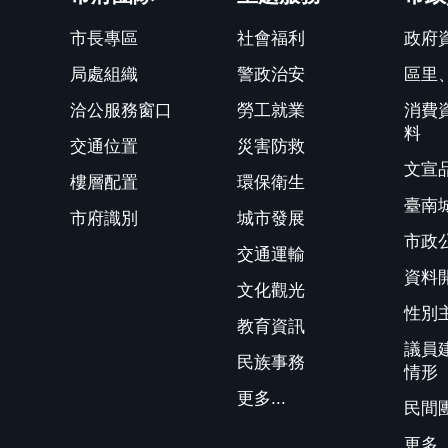
市長專區
社會福利
政府
局處組織
警政治安
區里
洽公服務窗口
勞工就業
消費
料
交通位置
災害防救
文宣
樓層配置
環保衛生
臺南
市府識別
城市發展
市政
交通運輸
資料
文化觀光
性別
教育資訊
議員
民族事務
情形
更多...
民間
更多..