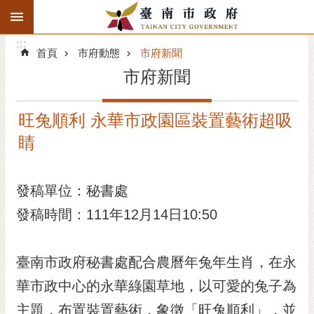
:::
搜
:::
跳到主要內容區塊
尋
:::
進
首頁
市府動態
市府新聞
階
市府新聞
搜
尋
旺兔順利 永華市政園區裝置藝術超吸
精彩府城
睛
市府動態
發稿單位：秘書處
市府團隊
發稿時間：111年12月14日10:50
主題服務
市政資訊
臺南市政府秘書處配合農曆年兔年生肖，在永
華市政中心的永華綠園草地，以可愛的兔子為
市民互動
主題，布置裝置藝術，象徵「旺兔順利」，並