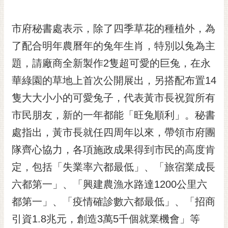
RSS
市府秘書處表示，除了四季草花的種植外，為
訂
閱
了配合明年農曆年的兔年生肖，特別以兔為主
電
題，請廠商全新製作2隻超可愛的巨兔，在永
子
報
華綠園的草地上首次公開展出，另搭配布置14
市
隻大大小小的可愛兔子，代表黃市長祝賀所有
民
市民朋友，新的一年都能「旺兔順利」。秘書
信
處指出，黃市長就任四周年以來，帶領市府團
箱
隊齊心協力，各項施政成果得到市民的高度肯
English
定，包括「失業率六都最低」、「旅宿業成長
日
本
六都第一」、「興建農漁水路達1200公里六
語
都第一」、「疫情確診數六都最低」、「招商
引資1.8兆元，創造3萬5千個就業機會」等
隱