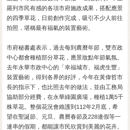
黃
羅列市民有感的各項市府施政成果，搭配應景
偉
的四季草花，日前創作完成，吸引不少人前往
哲
拍照，堪稱最有福氣的裝置藝術。
螢
光
花
市府秘書處表示，過去每到農曆年節，雙市政
泉
中心都會種植部分草花，應景妝點年節氣氛。
桐
去年永華市政中心的「幸福城市、福虎生豐」
花
裝置藝術，得到各界的好評，今年在黃偉哲市
祭
長的指示下，也比照去年的做法，並由工務局
網
協助部分經費，在永華綠園廣場，種植1萬5千
站
導
株草花。整個花況會維護到112年2月底，希
覽
望在聖誕節、元旦、農曆春節及228連假等一
訂
連串的假期，都能讓市民欣賞到美麗的花卉。
閱