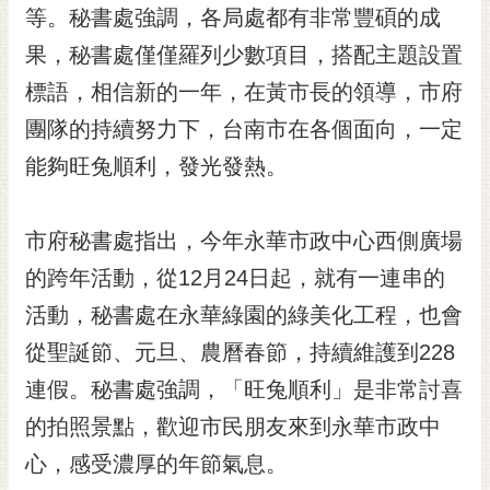
私
等。秘書處強調，各局處都有非常豐碩的成
權
果，秘書處僅僅羅列少數項目，搭配主題設置
及
安
標語，相信新的一年，在黃市長的領導，市府
全
團隊的持續努力下，台南市在各個面向，一定
政
策
能夠旺兔順利，發光發熱。
網
站
市府秘書處指出，今年永華市政中心西側廣場
資
料
的跨年活動，從12月24日起，就有一連串的
開
活動，秘書處在永華綠園的綠美化工程，也會
放
宣
從聖誕節、元旦、農曆春節，持續維護到228
告
連假。秘書處強調，「旺兔順利」是非常討喜
市
的拍照景點，歡迎市民朋友來到永華市政中
府
心，感受濃厚的年節氣息。
交