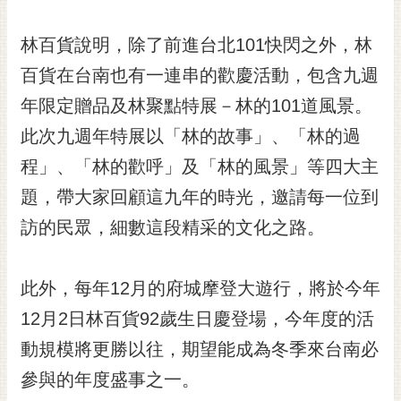
私
權
林百貨說明，除了前進台北101快閃之外，林
及
安
百貨在台南也有一連串的歡慶活動，包含九週
全
年限定贈品及林聚點特展－林的101道風景。
政
策
此次九週年特展以「林的故事」、「林的過
網
程」、「林的歡呼」及「林的風景」等四大主
站
題，帶大家回顧這九年的時光，邀請每一位到
資
料
訪的民眾，細數這段精采的文化之路。
開
放
宣
此外，每年12月的府城摩登大遊行，將於今年
告
12月2日林百貨92歲生日慶登場，今年度的活
市
動規模將更勝以往，期望能成為冬季來台南必
府
參與的年度盛事之一。
交