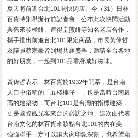
黃
夏天將前進台北101開快閃店。今（31）日林
偉
百貨特別舉辦行前記者會，公布此次快閃活動
哲
與舊來發椪餅、連得堂煎餅等知名老店合作，
螢
攜手推出前進台北101限定商品，市長黃偉哲
光
花
及議員蔡宗豪皆到場共襄盛舉，邀請全台各地
泉
的好朋友，一起到101品嚐府城好滋味。
桐
花
黃偉哲表示，林百貨於1932年開幕，是台南
祭
人口中俗稱的「五棧樓仔」，也是當時台南最
網
高的建築物，而台北101是台灣的指標建築，
站
導
更是國際觀光客來台的必訪之地。這次由代表
覽
台南文化的林百貨來妝點台北101的內在美，
訂
強強聯手一定可以讓大家印象深刻，也希望藉
閱