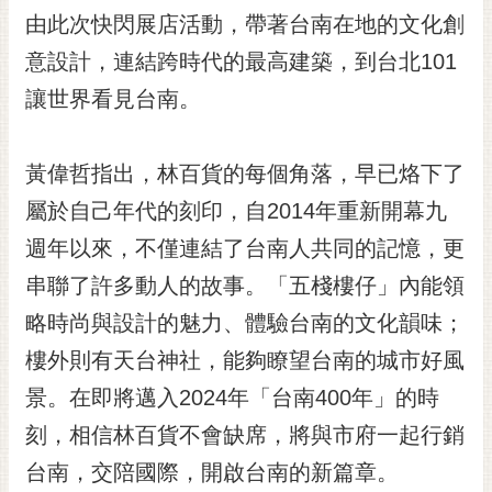
RSS
由此次快閃展店活動，帶著台南在地的文化創
意設計，連結跨時代的最高建築，到台北101
訂
閱
讓世界看見台南。
電
子
報
黃偉哲指出，林百貨的每個角落，早已烙下了
市
屬於自己年代的刻印，自2014年重新開幕九
民
週年以來，不僅連結了台南人共同的記憶，更
信
串聯了許多動人的故事。「五棧樓仔」內能領
箱
略時尚與設計的魅力、體驗台南的文化韻味；
English
樓外則有天台神社，能夠瞭望台南的城市好風
日
本
景。在即將邁入2024年「台南400年」的時
語
刻，相信林百貨不會缺席，將與市府一起行銷
台南，交陪國際，開啟台南的新篇章。
隱