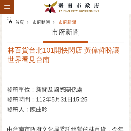
:::
搜
:::
跳到主要內容區塊
尋
:::
進
首頁
市府動態
市府新聞
階
市府新聞
搜
尋
林百貨台北101開快閃店 黃偉哲盼讓
精彩府城
世界看見台南
市府動態
市府團隊
發稿單位：新聞及國際關係處
主題服務
發稿時間：112年5月31日15:25
市政資訊
發稿人：陳曲吟
市民互動
由台南市政府文化局委託經營的林百貨，今年