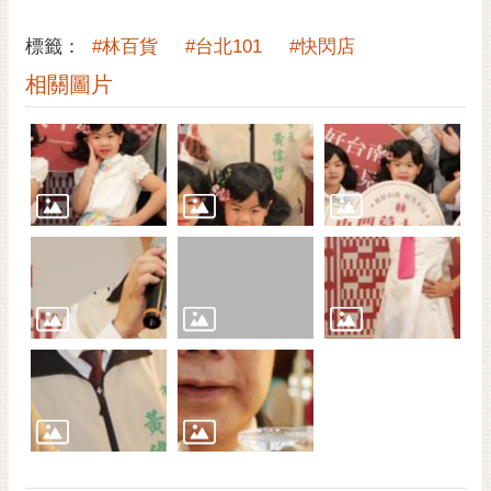
通
位
標籤：
#林百貨
#台北101
#快閃店
置
相關圖片