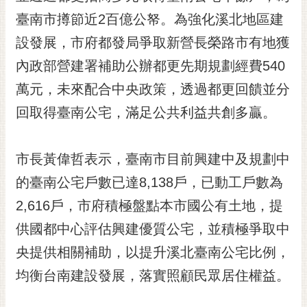
黃
臺南市撙節近2百億公帑。為強化溪北地區建
偉
設發展，市府都發局爭取新營長榮路市有地獲
哲
內政部營建署補助公辦都更先期規劃經費540
螢
萬元，未來配合中央政策，透過都更回饋並分
光
花
回取得臺南公宅，滿足公共利益共創多贏。
泉
桐
市長黃偉哲表示，臺南市目前興建中及規劃中
花
的臺南公宅戶數已達8,138戶，已動工戶數為
祭
2,616戶，市府積極盤點本市國公有土地，提
網
供國都中心評估興建優質公宅，並積極爭取中
站
導
央提供相關補助，以提升溪北臺南公宅比例，
覽
均衡台南建設發展，落實照顧民眾居住權益。
訂
閱