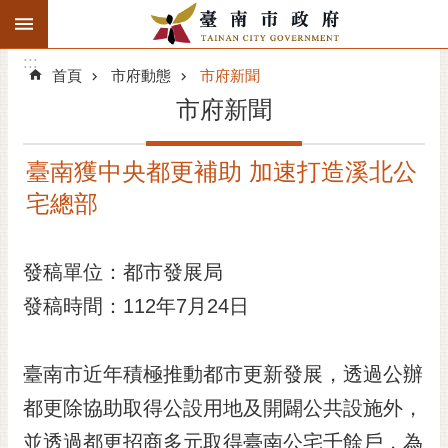
:::
搜
:::
跳到主要內容區塊
尋
:::
進
首頁
市府動態
市府新聞
階
市府新聞
搜
尋
臺南獲中央都更補助 加速打造溪北公
精彩府城
宅總部
市府動態
發稿單位：都市發展局
市府團隊
發稿時間：112年7月24日
主題服務
市政資訊
臺南市近年積極推動都市更新發展，透過公辦
都更除協助取得公設用地及開闢公共設施外，
市民互動
並透過都更招商多元取得臺南公宅千餘戶，為