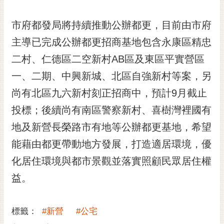
私
權
市府都發局將持續推動公辦都更，目前由市府
及
安
主導已完成公辦都更招商基地包含永康區精忠
全
二村、仁德區二空新村AB區及東區平實營區
政
策
一、二期、中興新城、北區自強新村等案，另
網
尚有北區九六新村刻正招商中，預計9月截止
站
投標；後續尚有南區警察新村、喜樹灣裡國有
資
料
地及新營長榮路市有地等公辦都更基地，希望
開
能藉由都更帶動地方發展，打造適居環境，優
放
宣
化居住環境與都市景觀並落實照顧民眾居住權
告
益。
市
府
標籤：
#新營
#公宅
交