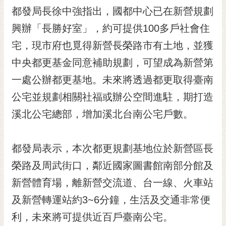
RSS
都發局長徐中強指出，國都中心已在新營規劃
興辦「長勝好室」，約可提供100多戶社會住
訂
閱
宅，現市府也覓得新營長榮路市有土地，並獲
電
中央都更基金同意補助規劃，可望成為新營第
子
報
一處公辦都更基地。未來將透過都更取得臺南
市
公宅並規劃相關社福或辦公空間進駐，期打造
民
溪北公宅總部，增加溪北台南公宅戶數。
信
箱
都發局表示，本次都更規劃基地位於新營區長
English
榮路及周武街口，鄰近國家圖書館南部分館及
日
本
新營體育場，離新營交流道、台一線、火車站
語
及新營轉運站約3~6分鐘，生活及交通非常便
利，未來將可提供近百戶臺南公宅。
隱