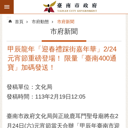
:::
搜
:::
跳到主要內容區塊
尋
:::
進
首頁
市府動態
市府新聞
階
市府新聞
搜
尋
甲辰龍年「迎春禮踩街嘉年華」2/24
精彩府城
元宵節重磅登場！ 限量「臺南400通
市府動態
寶」加碼發送！
市府團隊
發稿單位：文化局
主題服務
發稿時間：113年2月19日12:05
市政資訊
臺南市政府文化局與正統鹿耳門聖母廟將在2
市民互動
月24日(六)元宵節當天合辦「甲辰年臺南市迎