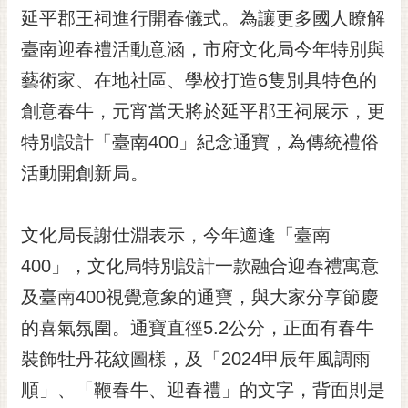
延平郡王祠進行開春儀式。為讓更多國人瞭解
RSS
臺南迎春禮活動意涵，市府文化局今年特別與
訂
閱
藝術家、在地社區、學校打造6隻別具特色的
電
創意春牛，元宵當天將於延平郡王祠展示，更
子
報
特別設計「臺南400」紀念通寶，為傳統禮俗
活動開創新局。
市
民
信
文化局長謝仕淵表示，今年適逢「臺南
箱
400」，文化局特別設計一款融合迎春禮寓意
English
及臺南400視覺意象的通寶，與大家分享節慶
日
的喜氣氛圍。通寶直徑5.2公分，正面有春牛
本
語
裝飾牡丹花紋圖樣，及「2024甲辰年風調雨
順」、「鞭春牛、迎春禮」的文字，背面則是
隱