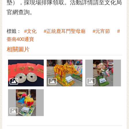
通
墊），採現場排隊領取。活動詳情請至文化局
位
官網查詢。
置
標籤：
#文化
#正統鹿耳門聖母廟
#元宵節
#
臺南400通寶
相關圖片