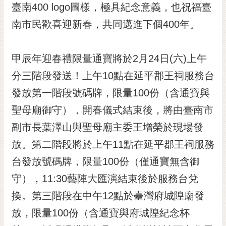
私
臺南400 logo圖樣，極具紀念意義，也祝福臺
權
南市民歡喜迎新春，共同邁進下個400年。
及
安
全
甲辰年迎春禮限量通寶將於2月24日(六)上午
政
策
分三階段發送！上午10點在延平郡王祠服務台
網
發放第一階段號碼牌，限量100份（含通寶與
站
聖母廟御守），開春儀式結束後，將由臺南市
資
副市長葉澤山與聖母廟主委王增榮於現場發
料
開
放。第二階段將於上午11點在延平郡王祠服務
放
台發放號碼牌，限量100份（僅通寶無含御
宣
告
守），11:30藝陣大匯演結束後於服務台兌
市
換。第三階段在中午12點於臺灣府城隍廟發
府
放，限量100份（含通寶與府城隍紀念杯
交