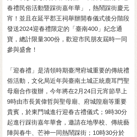
春禮民俗活動暨踩街嘉年華」，熱鬧踩街慶元
黃
偉
宵！並且在延平郡王祠舉辦開春儀式後分階段
哲
發送2024迎春禮限定的「臺南400」紀念通
螢
寶，總計限量300份，歡迎市民朋友屆時一同
光
花
參與盛會！
泉
桐
「迎春禮」是清領時期臺灣府城重要的傳統禮
花
俗活動，文化局近年與臺南土城正統鹿耳門聖
祭
母廟合作復辦，今年將在2月24日元宵節早上
網
9時由市長黃偉哲與聖母廟、府城隍廟等重要
站
導
貴賓，於東門城進行迎春古禮儀式；9時30分
覽
起進行踩街嘉年華會，邀請在地學校、傳統藝
訂
陣與春牛、芒神一同熱鬧踩街；10時30分於
閱