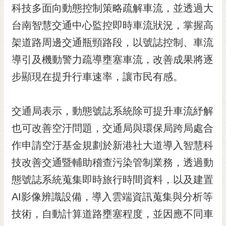
私
科技多面向動態控制策略疏解車流，並透過大
權
台南智慧交通中心監控即時車流狀況，掌握高
及
安
架道路周邊交通瓶頸路段，以號誌控制、車流
全
導引及機動警力疏導壅塞車流，改善成果將逐
政
策
步顯現在提升行車速率，讓市民有感。
網
站
交通局表示，動態號誌系統除可提升車流紓解
資
料
也可改善空汙問題，交通局與環保局跨局處合
開
作申請空汙基金規劃於新港社大道導入智慧科
放
宣
技改善交通暨輔助稽查污染管制業務，透過動
告
態號誌系統蒐集即時旅行時間資料，以及建置
市
AI影像辨識設備，導入雲端資訊蒐集與分析等
府
技術，自動計算道路壅塞程度，並因應不同車
交