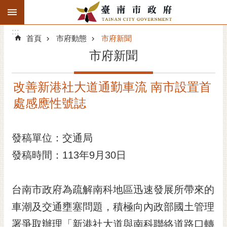
:::
搜
:::
跳到主要內容區塊
尋
:::
進
首頁
市府動態
市府新聞
階
市府新聞
搜
尋
改善新港社大道通勤車流 南市設置首
精彩府城
處感應性號誌
市府動態
發稿單位：交通局
市府團隊
發稿時間：113年9月30日
主題服務
市政資訊
台南市政府為疏解南科地區迅速發展所帶來的
車潮及交通壅塞問題，積極向內政部國土管理
市民互動
署爭取辦理「新港社大道與南科聯絡道路口轉