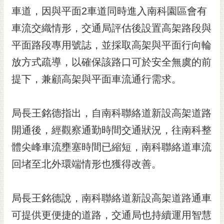
RSS
車道，因與平面2車道同時進入南科園區會有
車流交織情形，交通局評估後設置高架路段與
訂
閱
平面路段專用號誌，並採取高架與平面行向輪
電
放方式疏導，以確保該路口可於安全無虞的前
子
報
提下，兼顧高架與平面車流通行需求。
市
民
局長王銘德指出，自南科聯絡道新設高架道路
信
開通後，經觀察通勤時間交通狀況，往南科整
箱
體尖峰車流壅塞時間已縮短，南科聯絡道車流
English
回堵至北外環端情形也獲得改善。
日
本
語
局長王銘德說，南科聯絡道新設高架道路通車
可提供更便捷的道路，交通局也持續運用智慧
隱