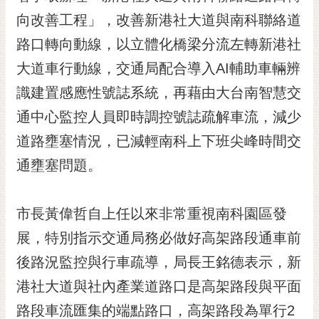
黃
向改善工程」，改善新港社大道與南科聯絡道
偉
路口轉向動線，以立體化橋梁分流左轉新港社
哲
大道車行動線，交通局配合導入AI輔助車輛辨
螢
識建置感應性號誌系統，再藉由大台南智慧交
光
花
通中心監控人員即時調控號誌疏解車流，減少
泉
道路壅塞情況，已減輕南科上下班尖峰時間交
桐
通壅塞問題。
花
祭
市長黃偉哲自上任以來非常重視南科園區發
網
展，特別指示交通局務必做好高架路段通車前
站
導
後路況監控與行車疏導，局長王銘德表示，新
覽
港社大道與社內產業道路口是高架路段與平面
訂
路段車流匯集的端點路口，高架路段為單行2
閱