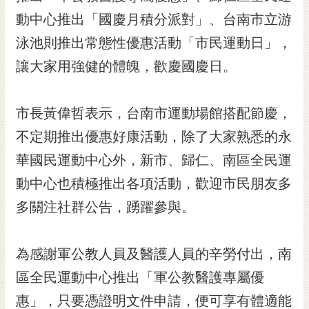
黃
動中心推出「國慶月積分派對」、台南市立游
偉
泳池則推出常態性優惠活動「市民運動日」，
哲
讓大家用強健的體魄，歡慶國慶日。
螢
光
花
市長黃偉哲表示，台南市運動場館搭配節慶，
泉
不定期推出優惠好康活動，除了大家熟悉的永
桐
華國民運動中心外，新市、歸仁、南區全民運
花
動中心也積極推出各項活動，歡迎市民朋友多
祭
多關注社群公告，踴躍參與。
網
站
導
為感謝軍公教人員及醫護人員的辛勞付出，南
覽
區全民運動中心推出「軍公教醫護專屬優
訂
惠」，只要憑證明文件申請，便可享有體適能
閱