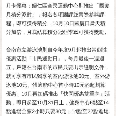
RSS
月卡優惠；歸仁區全民運動中心則推出「國慶
月積分派對」，報名各項團課並實際參與課
訂
閱
程，即可獲得積分，10月10日國慶日當天積
電
分加倍，月底結算積分冠亞季軍可獲得獎勵。
子
報
市
台南市立游泳池則自今年度9月起推出常態性
民
優惠活動「市民運動日」，每月最後一週週
信
五，戶籍在台南市的市民只要出示證明文件，
箱
就可享有市民獨享的室內游泳池50元、室外游
English
泳池10元、體適能中心首小時10元的超划算
日
本
優惠。10月再加碼推出「快閃優惠雙重享」活
語
動，即日起至10月31日止，健身中心6點至14
點進場全票2小時只要30元；14點至22點進場
隱