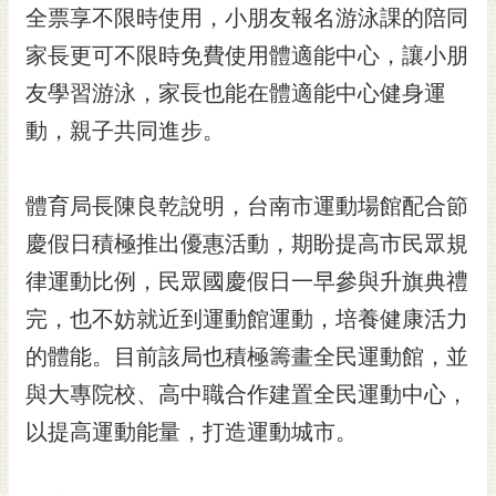
私
全票享不限時使用，小朋友報名游泳課的陪同
權
家長更可不限時免費使用體適能中心，讓小朋
及
安
友學習游泳，家長也能在體適能中心健身運
全
動，親子共同進步。
政
策
網
體育局長陳良乾說明，台南市運動場館配合節
站
慶假日積極推出優惠活動，期盼提高市民眾規
資
料
律運動比例，民眾國慶假日一早參與升旗典禮
開
完，也不妨就近到運動館運動，培養健康活力
放
宣
的體能。目前該局也積極籌畫全民運動館，並
告
與大專院校、高中職合作建置全民運動中心，
市
以提高運動能量，打造運動城市。
府
交