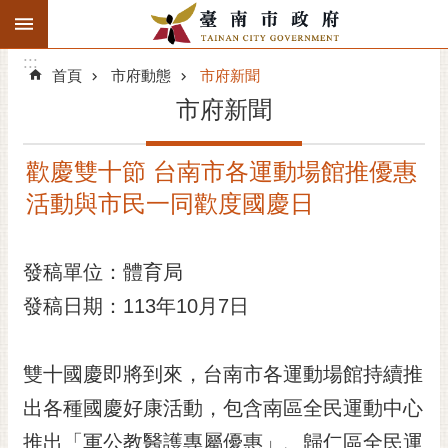
:::
搜
:::
跳到主要內容區塊
尋
:::
進
首頁
市府動態
市府新聞
階
市府新聞
搜
尋
歡慶雙十節 台南市各運動場館推優惠
精彩府城
活動與市民一同歡度國慶日
市府動態
發稿單位：體育局
市府團隊
發稿日期：113年10月7日
主題服務
市政資訊
雙十國慶即將到來，台南市各運動場館持續推
出各種國慶好康活動，包含南區全民運動中心
市民互動
推出「軍公教醫護專屬優惠」、歸仁區全民運