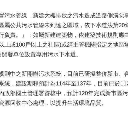
置污水管線，新建大樓排放之污水造成道路側溝惡
區屬公共污水管線未到達之區域，依下水道法第20
行負責。」；如屬新建建築物，依建築技術規則應
人以上或100戶以上之社區)或經主管機關指定之地
由開發單位設置專用污水下水道。
規劃中之新開辦污水系統，目前已研擬整併新市、
統，建設期程預計為114年至137年，目前已於1
內政部國土管理署審核中，預計120年完成新市區
資源回收中心處理，以提升生活環境品質。