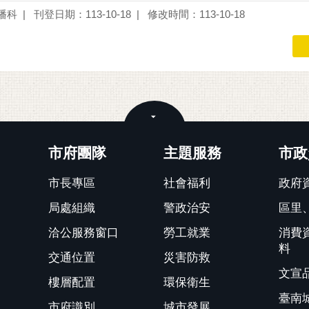
播科
刊登日期：113-10-18
修改時間：113-10-18
關閉
市府團隊
主題服務
市政
市長專區
社會福利
政府
局處組織
警政治安
區里
洽公服務窗口
勞工就業
消費
料
交通位置
災害防救
文宣
樓層配置
環保衛生
臺南
市府識別
城市發展