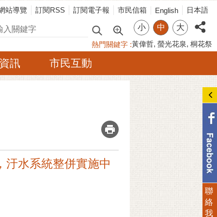
網站導覽
訂閱RSS
訂閱電子報
市民信箱
日本語
English
小
中
大
尋
黃偉哲
螢光花泉
桐花祭
熱門關鍵字
資訊
市民互動
_
，汙水系統整併實施中
聯
絡
我