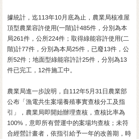
RSS
據統計，迄113年10月底為止，農業局核准屋
訂
閱
頂型農業容許使用(一階)計485件，分別為本
電
局261件，公所224件；取得綠能容許使用(二
子
報
階)計77件，分別為本局25件，已廢13件，公
市
所52件；地面型綠能容許計25件，分別為13
民
件已完工，12件施工中。
信
箱
農業局進一步說明，自112年5月31日農業部
English
公布「漁電共生案場養殖事實查核分工及指
日
本
引」，農業局即開始辦理查核，查核比率為
語
100%，意即所有營運中的案場均查核；未符
合經營計畫者，依指引給予一年的改善期，時
隱