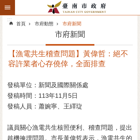
:::
搜
:::
跳到主要內容區塊
尋
:::
進
首頁
市府動態
市府新聞
階
市府新聞
搜
尋
【漁電共生稽查問題】黃偉哲：絕不
精彩府城
容許業者心存僥倖，全面排查
市府動態
發稿單位：新聞及國際關係處
市府團隊
發稿時間：113年11月5日
主題服務
發稿人員：蕭婉寧、王繹琁
市政資訊
議員關心漁電共生核照便利、稽查問題，提出
市民互動
趁機掩埋問題。市長黃偉哲表示，漁電共生的