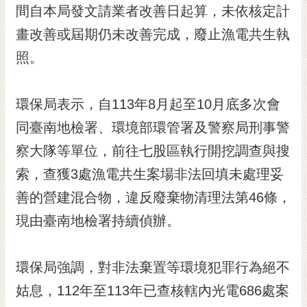
私
間自本局發文請業者改善日起算，未依核定計
權
畫改善或屆期仍未改善完成，廢止漁電共生執
及
安
照。
全
政
策
環保局表示，自113年8月起至10月底多次會
網
同臺南地檢署、環境部環管署及警察局刑事警
站
察大隊等單位，前往七股區執行開挖調查與搜
資
料
索，查獲3處漁電共生案場非法回填未處理妥
開
善的營建混合物，違反廢棄物清理法第46條，
放
宣
現由臺南地檢署持續偵辦。
告
市
環保局強調，對非法棄置等環境犯罪行為絕不
府
姑息，112年至113年已查核轄內光電686處案
交