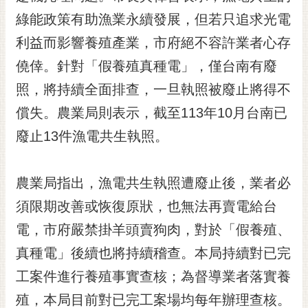
黃
綠能政策有助漁業永續發展，但若只追求光電
偉
利益而影響養殖產業，市府絕不容許業者心存
哲
僥倖。針對「假養殖真種電」，僅台南有廢
螢
照，將持續全面排查，一旦執照被廢止將得不
光
花
償失。農業局則表示，截至113年10月台南已
泉
廢止13件漁電共生執照。
桐
花
農業局指出，漁電共生執照遭廢止後，業者必
祭
須限期改善或恢復原狀，也無法再賣電給台
網
電，市府嚴禁掛羊頭賣狗肉，對於「假養殖、
站
導
真種電」後續也將持續稽查。本局持續對已完
覽
工案件進行養殖事實查核；為督導業者落實養
訂
殖，本局目前對已完工案場均每年辦理查核。
閱