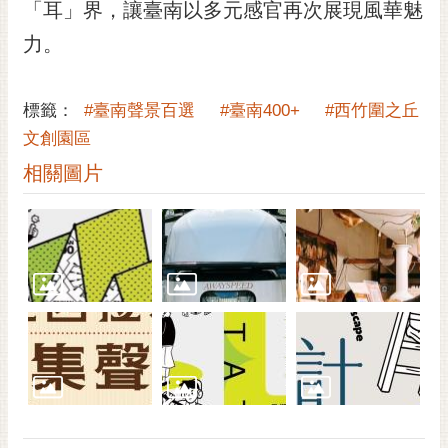
通
「耳」界，讓臺南以多元感官再次展現風華魅
位
力。
置
標籤：
#臺南聲景百選
#臺南400+
#西竹圍之丘
文創園區
相關圖片