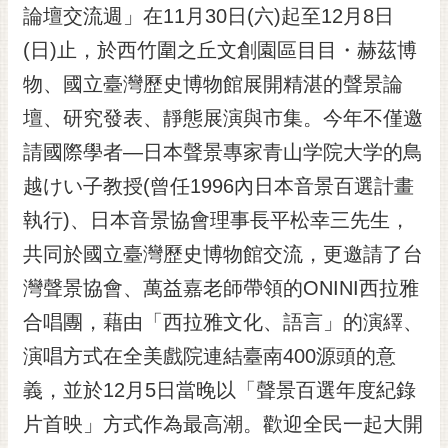
私
論壇交流週」在11月30日(六)起至12月8日
權
(日)止，於西竹圍之丘文創園區目目・赫茲博
及
安
物、國立臺灣歷史博物館展開精湛的聲景論
全
壇、研究發表、靜態展演與市集。今年不僅邀
政
策
請國際學者—日本聲景專家青山学院大学的鳥
網
越けい子教授(曾任1996內日本音景百選計畫
站
執行)、日本音景協會理事長平松幸三先生，
資
料
共同於國立臺灣歷史博物館交流，更邀請了台
開
灣聲景協會、萬益嘉老師帶領的ONINI西拉雅
放
宣
合唱團，藉由「西拉雅文化、語言」的演繹、
告
演唱方式在全美戲院連結臺南400源頭的意
市
義，並於12月5日當晚以「聲景百選年度紀錄
府
片首映」方式作為最高潮。歡迎全民一起大開
交