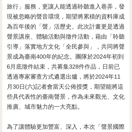
RSS
旅行」服務，更讓人能透過聆聽進入巷弄，發
現被忽略的聲音環境，期望將累積的資料庫成
訂
閱
為百年後的「聲」活歷史。此次計畫更是透過
電
聲景講座、體驗活動與徵件活動，藉由「聆聽
子
報
引導」落實地方文化「全民參與」，共同將聲
市
景成為臺南400年的紀念。團隊於2024年初到
民
6月底徵件結束，共募集328件作品，日前已
信
透過專家審查方式遴選出爐，將於2024年11
箱
月30日(六)記者會當天公佈授獎，期望能將這
English
些具代表性的臺南聲景，作為未來觀光、文化
日
本
推廣、城市魅力的一大亮點。
語
為了讓體驗更加豐富、深入，本次「聲景國際
隱