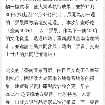
黃
物一樓廣場，盛大揭幕執行成果，並於11月
偉
30日(六)起至12月8日(日)止，展開為期一週
哲
的「聲景國際論壇交流週」。本次計畫呼應
螢
《臺南400+》，以「聲景」作為下一個400年
光
花
的文化資產，透過聆聽，重新認識臺南這座城
泉
市，並邀請全民共同參與，藉由「聲音」交織
桐
出世代的共同記憶連結！
花
祭
此次的「臺南聲景百選」由目目文創工作室策
網
劃執行，團隊致力於臺南各地聲音地景的採
站
導
集、建置聲景資料庫與設計整合更，早在
覽
2015年起便將地方聲音、地景特色，以策
訂
展、出版與設計品等形式進行推廣，而「聲音
閱