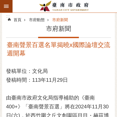
:::
搜
:::
跳到主要內容區塊
尋
:::
進
首頁
市府動態
市府新聞
階
市府新聞
搜
尋
臺南聲景百選名單揭曉x國際論壇交流
精彩府城
週開幕
市府動態
發稿單位：文化局
市府團隊
發稿時間：113年11月29日
主題服務
市政資訊
由臺南市政府文化局指導補助的《臺南
400+》「臺南聲景百選」將在2024年11月30
市民互動
日(六)，於西竹圍之丘文創園區目目・赫茲博