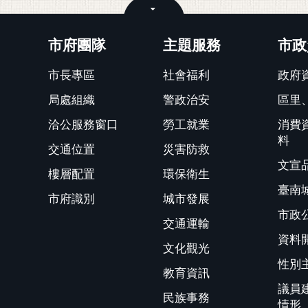
關閉
市府團隊
主題服務
市政
市長專區
社會福利
政府
局處組織
警政治安
區里
洽公服務窗口
勞工就業
消費
料
交通位置
災害防救
文宣
樓層配置
環保衛生
臺南
市府識別
城市發展
市政
交通運輸
資料
文化觀光
性別
教育資訊
議員
民族事務
情形