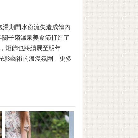
泡湯期間水份流失造成體內
年關子嶺溫泉美食節打造了
，燈飾也將續展至明年
嶺光影藝術的浪漫氛圍。更多