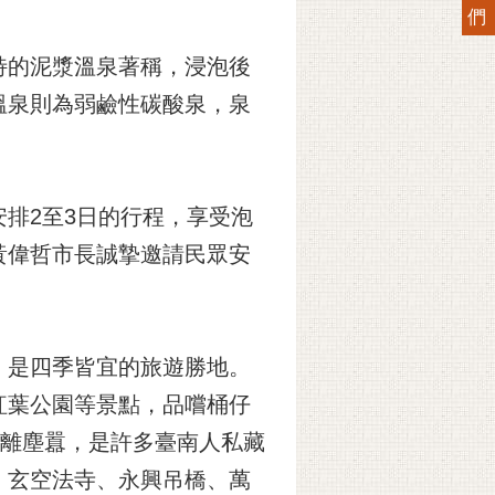
們
特的泥漿溫泉著稱，浸泡後
溫泉則為弱鹼性碳酸泉，泉
排2至3日的行程，享受泡
黃偉哲市長誠摯邀請民眾安
，是四季皆宜的旅遊勝地。
紅葉公園等景點，品嚐桶仔
遠離塵囂，是許多臺南人私藏
、玄空法寺、永興吊橋、萬