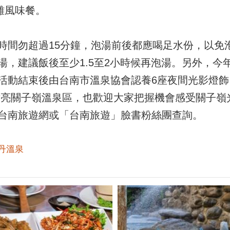
雞風味餐。
時間勿超過15分鐘，泡湯前後都應喝足水份，以免
湯，建議飯後至少1.5至2小時候再泡湯。另外，今
活動結束後由台南市溫泉協會認養6座夜間光影燈飾
持續點亮關子嶺溫泉區，也歡迎大家把握機會感受關子
台南旅遊網或「台南旅遊」臉書粉絲團查詢。
丹溫泉