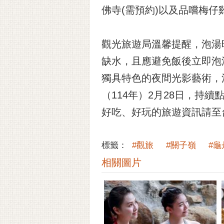
佛寺(需預約)以及品嚐梅仔
觀光旅遊局溫馨提醒，泡湯
缺水，且應避免飯後立即泡
獨具特色的夜間光影藝術，
（114年）2月28日，
好吃、好玩的旅遊資訊請至
標籤：
#觀旅
#關子嶺
#龜
相關圖片