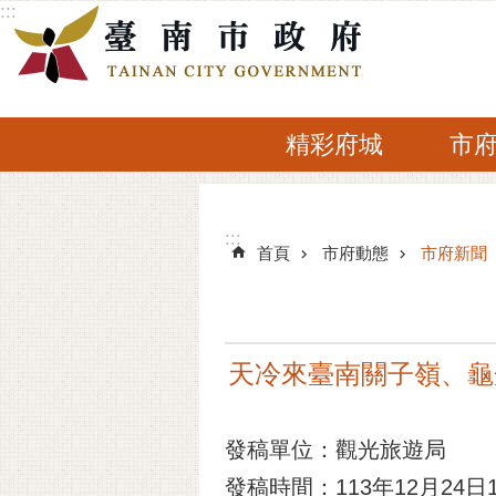
:::
跳到主要內容區塊
精彩府城
市
:::
:::
首頁
市府動態
市府新聞
天冷來臺南關子嶺、龜
發稿單位：觀光旅遊局
發稿時間：113年12月24日14