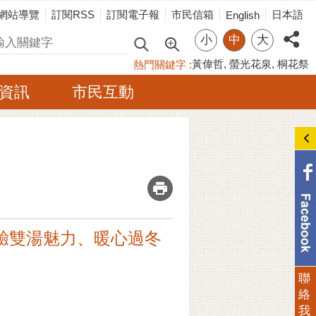
網站導覽
訂閱RSS
訂閱電子報
市民信箱
日本語
English
小
中
大
尋
黃偉哲
螢光花泉
桐花祭
熱門關鍵字
資訊
市民互動
_
驗雙湯魅力、暖心過冬
聯
絡
我