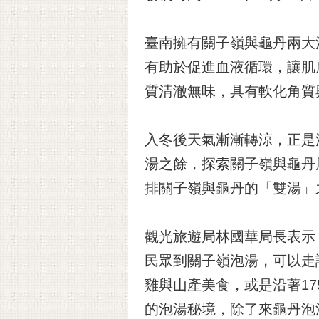
臺南擁有關子嶺與龜丹兩大
有助於促進血液循環，讓肌
質清澈無味，具有軟化角質
入冬後天氣漸漸轉涼，正是
湯之餘，探索關子嶺與龜丹
排關子嶺與龜丹的「雙湯」
觀光旅遊局林國華局長表示
民眾到關子嶺泡湯，可以走
雞與山產美食，或是沿著1
的泡湯秘境，除了來龜丹泡