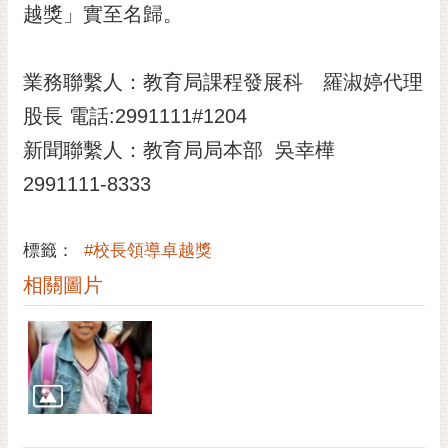
私
越獎」實至名歸。
權
及
安
業務聯繫人：教育局課程發展科 羅淑婷代理
全
股長 電話:2991111#1204
政
策
新聞聯繫人：教育局局本部 吳幸樺
網
2991111-8333
站
資
標籤：
#校長領導卓越獎
料
開
相關圖片
放
宣
告
市
府
交