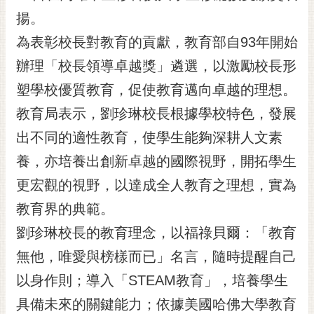
揚。
黃
偉
為表彰校長對教育的貢獻，教育部自93年開始
哲
辦理「校長領導卓越獎」遴選，以激勵校長形
螢
塑學校優質教育，促使教育邁向卓越的理想。
光
花
教育局表示，劉珍琳校長根據學校特色，發展
泉
出不同的適性教育，使學生能夠深耕人文素
桐
養，亦培養出創新卓越的國際視野，開拓學生
花
更宏觀的視野，以達成全人教育之理想，實為
祭
教育界的典範。
網
劉珍琳校長的教育理念，以福祿貝爾：「教育
站
導
無他，唯愛與榜樣而已」名言，隨時提醒自己
覽
以身作則；導入「STEAM教育」，培養學生
訂
具備未來的關鍵能力；依據美國哈佛大學教育
閱