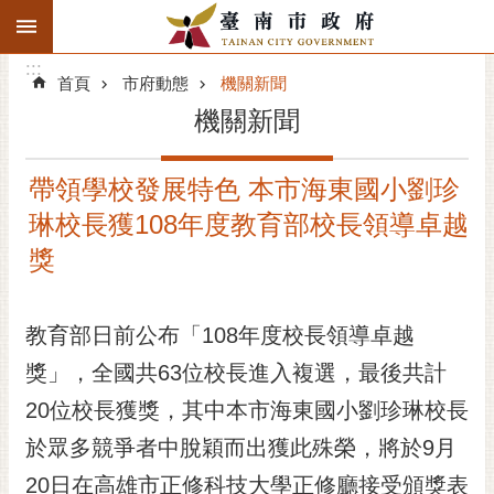
:::
搜
:::
跳到主要內容區塊
尋
:::
進
首頁
市府動態
機關新聞
階
機關新聞
搜
尋
帶領學校發展特色 本市海東國小劉珍
精彩府城
琳校長獲108年度教育部校長領導卓越
市府動態
獎
市府團隊
教育部日前公布「108年度校長領導卓越
主題服務
獎」，全國共63位校長進入複選，最後共計
20位校長獲獎，其中本市海東國小劉珍琳校長
市政資訊
於眾多競爭者中脫穎而出獲此殊榮，將於9月
市民互動
20日在高雄市正修科技大學正修廳接受頒獎表