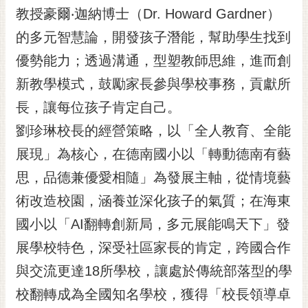
教授豪爾‧迦納博士（Dr. Howard Gardner）
RSS
的多元智慧論，開發孩子潛能，幫助學生找到
訂
閱
優勢能力；透過溝通，型塑教師思維，進而創
電
新教學模式，鼓勵家長參與學校事務，貢獻所
子
報
長，讓每位孩子肯定自己。
劉珍琳校長的經營策略，以「全人教育、全能
市
民
展現」為核心，在德南國小以「轉動德南有藝
信
思，品德兼優愛相隨」為發展主軸，從情境藝
箱
術改造校園，涵養並深化孩子的氣質；在海東
English
國小以「AI翻轉創新局，多元展能鳴天下」發
日
展學校特色，深受社區家長的肯定，跨國合作
本
語
與交流更達18所學校，讓處於傳統部落型的學
校翻轉成為全國知名學校，獲得「校長領導卓
隱