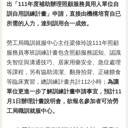
私
出「
111
年度補助辦理照顧服務員用人單位自
權
訓自用訓練計畫」申請，直接由機構培育自已
及
安
所需的人力，達到訓用合一成效。
全
政
策
勞工局職訓就服中心主任梁偉玲說111年照顧
網
服務員專班訓練計畫包含照顧服務認知、認識
站
失智症與溝通技巧、居家用藥安全、急症處理
資
等課程，另有協助清潔、翻身拍背、正確餵食
料
開
等臨床實習，總訓練計畫共計112小時；
為讓
放
單位更進一步了解訓練計畫申請事宜，預計
11
宣
告
月
1
日辦理計畫說明會，欲報名參加者可洽勞
市
工局職訓就服中心。
府
交