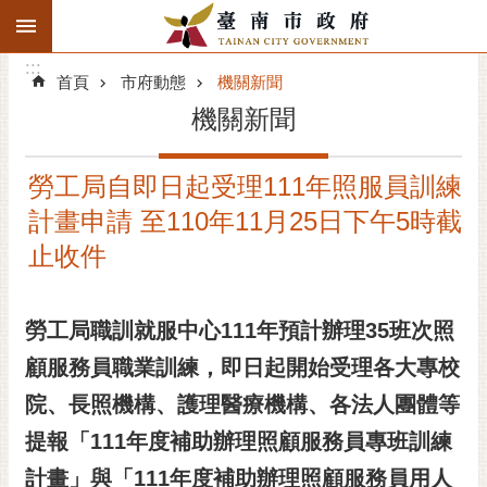
:::
搜
:::
跳到主要內容區塊
尋
:::
進
首頁
市府動態
機關新聞
階
機關新聞
搜
尋
勞工局自即日起受理111年照服員訓練
精彩府城
計畫申請 至110年11月25日下午5時截
市府動態
止收件
市府團隊
勞工局職訓就服中心
11
1
年預計辦理
35
班次照
主題服務
顧服務員職業訓練，即日起開始受理各大專校
院、長照機構、護理醫療機構、各法人團體等
市政資訊
提報「
11
1
年度補助辦理照顧服務員專班訓練
市民互動
計畫」與「
11
1
年度補助辦理照顧服務員用人