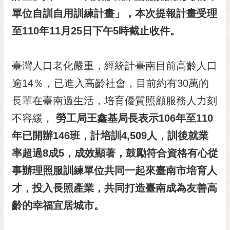
單位自訓自用訓練計畫」，本次提報計畫受理
黃
偉
至
1
10
年
11
月
25
日下午
5
時截止收件。
哲
螢
臺灣人口老化嚴重，經統計臺南目前高齡人口
光
花
逾14％，已進入高齡社會，目前約有30萬的
泉
長輩在臺南過生活，培育優質照顧服務人力刻
桐
不容緩，
勞工局王鑫基局長表示
106
年至
110
花
年已開辦
146
班，計培訓
4,509
人，訓後就業
祭
率超過
8
成
5
，成效顯著，鼓勵符合資格有心從
網
事辦理照服訓練單位共同一起來臺南市培育人
站
導
才，投入長照產業，共同打造臺南成為友善高
覽
齡的幸福宜居城市。
訂
閱