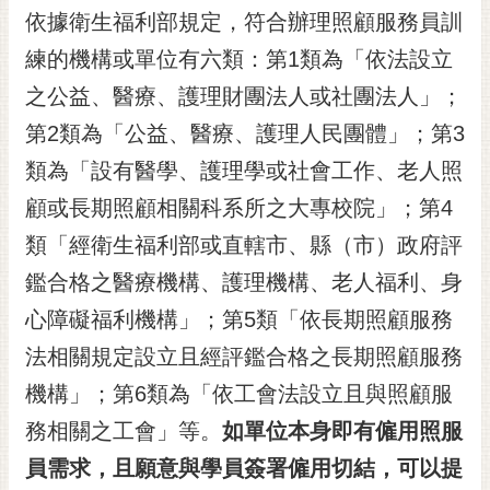
依據衛生福利部規定，符合辦理照顧服務員訓
RSS
練的機構或單位有六類：第1類為「依法設立
訂
閱
之公益、醫療、護理財團法人或社團法人」；
電
第2類為「公益、醫療、護理人民團體」；第3
子
報
類為「設有醫學、護理學或社會工作、老人照
顧或長期照顧相關科系所之大專校院」；第4
市
民
類「經衛生福利部或直轄市、縣（市）政府評
信
鑑合格之醫療機構、護理機構、老人福利、身
箱
心障礙福利機構」；第5類「依長期照顧服務
English
法相關規定設立且經評鑑合格之長期照顧服務
日
機構」；第6類為「依工會法設立且與照顧服
本
語
務相關之工會」等。
如單位本身即有僱用照服
員需求，且願意與學員簽署僱用切結，可以提
隱