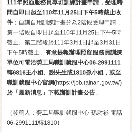
通
111
年照顧服務員專班訓練計畫申請，受理時
位
間自即日起至
110
年
11
月
25
日下午
5
時截止收
置
件
；自訓自用訓練計畫分為2階段受理申請，
第一階段自即日起至110年11月25日下午5時
截止、第二階段於111年3月1日起至3月31日
下午5時截止。
有意提報辦理照顧服務員訓練
單位可電洽勞工局職訓就服中心
06-2991111
轉
6816
王小姐、謝先生或
1810
孫小姐，或至
職訓就服中心官網
(
https://job.tainan.gov.tw/)
於「最新消息」下載辦訓計畫公告。
（發稿人：勞工局職訓就服中心 孫尉衫 電話
06-2991111轉1810）