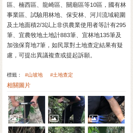
私
區、楠西區、龍崎區、關廟區等10區，國有林
權
事業區、試驗用林地、保安林、河川流域範圍
及
安
及土地面積2/3以上非供農業使用者等計有295
全
筆、宜農牧地土地計883筆、宜林地135筆及
政
策
加強保育地7筆，如民眾對土地查定結果有疑
網
慮，可提出異議複查或提起訴願。
站
資
料
標籤：
#山坡地
#土地查定
開
相關圖片
放
宣
告
市
府
交