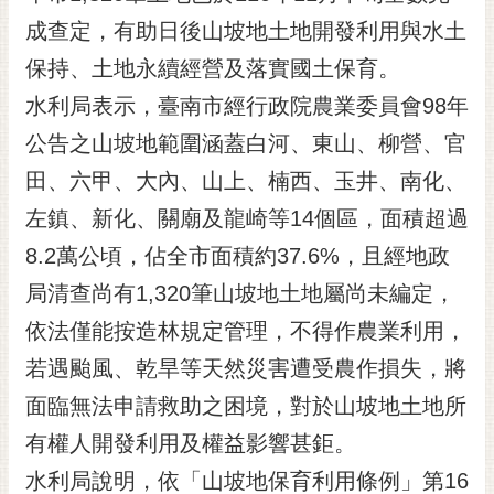
黃
成查定，有助日後山坡地土地開發利用與水土
偉
保持、土地永續經營及落實國土保育。
哲
水利局表示，臺南市經行政院農業委員會98年
螢
公告之山坡地範圍涵蓋白河、東山、柳營、官
光
花
田、六甲、大內、山上、楠西、玉井、南化、
泉
左鎮、新化、關廟及龍崎等14個區，面積超過
桐
8.2萬公頃，佔全市面積約37.6%，且經地政
花
局清查尚有1,320筆山坡地土地屬尚未編定，
祭
依法僅能按造林規定管理，不得作農業利用，
網
若遇颱風、乾旱等天然災害遭受農作損失，將
站
導
面臨無法申請救助之困境，對於山坡地土地所
覽
有權人開發利用及權益影響甚鉅。
訂
水利局說明，依「山坡地保育利用條例」第16
閱