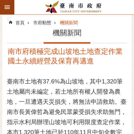
:::
搜
:::
跳到主要內容區塊
尋
:::
進
首頁
市府動態
機關新聞
階
機關新聞
搜
尋
南市府積極完成山坡地土地查定作業
精彩府城
國土永續經營及保育再邁進
市府動態
臺南市土地有37.6%為山坡地，其中1,320筆
市府團隊
土地屬尚未編定，若土地所有權人開發為農
主題服務
地，一旦遭遇天災損失，將無法申請救助。臺
市政資訊
南市長黃偉哲為避免民眾蒙受損失求助無門，
指示水利局辦理山坡地可利用限度查定作業，
市民互動
本市1,320筆土地已於110年11月中旬全數完