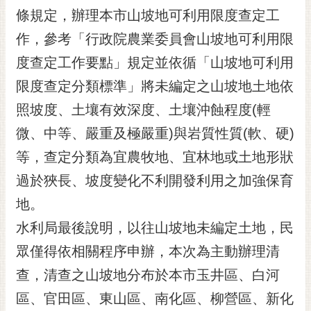
RSS
條規定，辦理本市山坡地可利用限度查定工
作，參考「行政院農業委員會山坡地可利用限
訂
閱
度查定工作要點」規定並依循「山坡地可利用
電
限度查定分類標準」將未編定之山坡地土地依
子
報
照坡度、土壤有效深度、土壤沖蝕程度(輕
市
微、中等、嚴重及極嚴重)與岩質性質(軟、硬)
民
等，查定分類為宜農牧地、宜林地或土地形狀
信
過於狹長、坡度變化不利開發利用之加強保育
箱
地。
English
水利局最後說明，以往山坡地未編定土地，民
日
本
眾僅得依相關程序申辦，本次為主動辦理清
語
查，清查之山坡地分布於本市玉井區、白河
區、官田區、東山區、南化區、柳營區、新化
隱