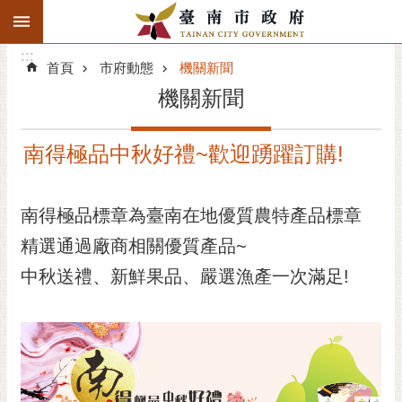
:::
搜
:::
跳到主要內容區塊
尋
:::
進
首頁
市府動態
機關新聞
階
機關新聞
搜
尋
南得極品中秋好禮~歡迎踴躍訂購!
精彩府城
市府動態
南得極品標章為臺南在地優質農特產品標章
精選通過廠商相關優質產品~
市府團隊
中秋送禮、新鮮果品、嚴選漁產一次滿足!
主題服務
市政資訊
市民互動