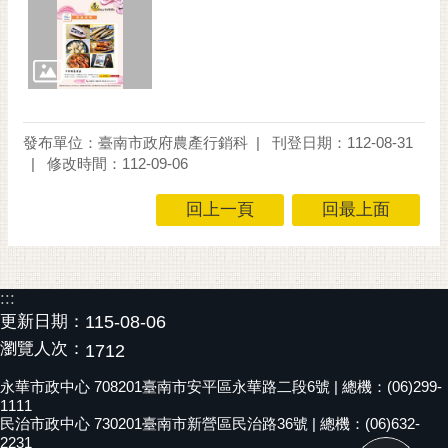
私
權
及
安
全
政
策
發布單位：臺南市政府農產行銷科
刊登日期：112-08-31
修改時間：112-09-06
網
站
回上一頁
回最上面
資
料
開
放
:::
宣
更新日期：
115-08-06
告
瀏覽人次：
1712
市
永華市政中心 708201臺南市安平區永華路二段6號 | 總機：(06)299-
府
1111
民治市政中心 730201臺南市新營區民治路36號 | 總機：(06)632-
交
2231