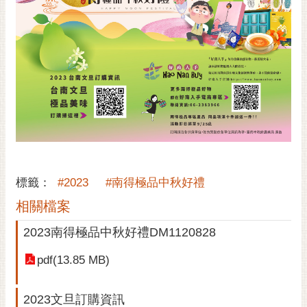
黃
偉
哲
螢
光
花
泉
桐
花
標籤：
#2023
#南得極品中秋好禮
祭
相關檔案
網
站
2023南得極品中秋好禮DM1120828
導
pdf(13.85 MB)
覽
訂
2023文旦訂購資訊
閱