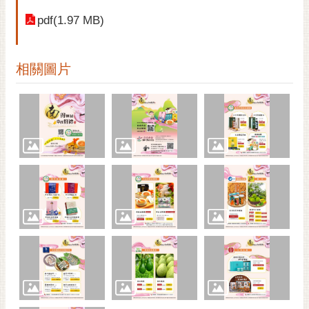
RSS
pdf(1.97 MB)
訂
閱
相關圖片
電
子
報
市
民
信
箱
English
日
本
語
隱