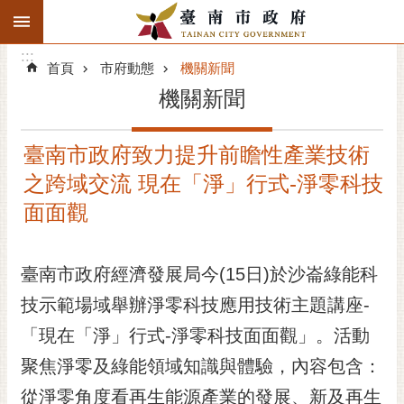
:::
搜
:::
跳到主要內容區塊
尋
:::
進
首頁
市府動態
機關新聞
階
機關新聞
搜
尋
臺南市政府致力提升前瞻性產業技術
精彩府城
之跨域交流 現在「淨」行式-淨零科技
市府動態
面面觀
市府團隊
臺南市政府經濟發展局今(15日)於沙崙綠能科
主題服務
技示範場域舉辦淨零科技應用技術主題講座-
「現在「淨」行式-淨零科技面面觀」。活動
市政資訊
聚焦淨零及綠能領域知識與體驗，內容包含：
市民互動
從淨零角度看再生能源產業的發展、新及再生