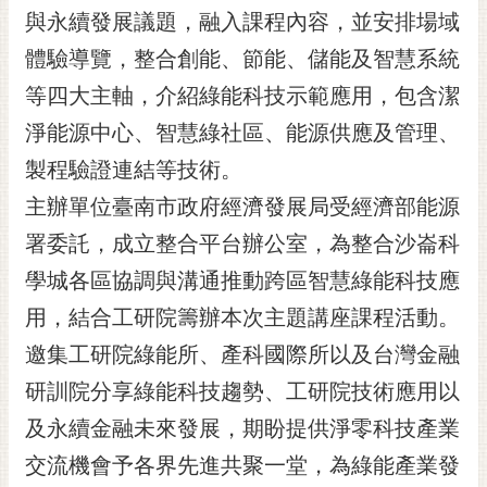
與永續發展議題，融入課程內容，並安排場域
RSS
體驗導覽，整合創能、節能、儲能及智慧系統
訂
閱
等四大主軸，介紹綠能科技示範應用，包含潔
電
淨能源中心、智慧綠社區、能源供應及管理、
子
報
製程驗證連結等技術。
主辦單位臺南市政府經濟發展局受經濟部能源
市
民
署委託，成立整合平台辦公室，為整合沙崙科
信
學城各區協調與溝通推動跨區智慧綠能科技應
箱
用，結合工研院籌辦本次主題講座課程活動。
English
邀集工研院綠能所、產科國際所以及台灣金融
日
研訓院分享綠能科技趨勢、工研院技術應用以
本
語
及永續金融未來發展，期盼提供淨零科技產業
交流機會予各界先進共聚一堂，為綠能產業發
隱