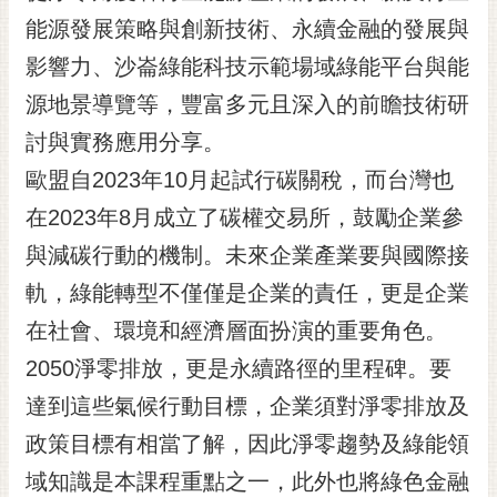
能源發展策略與創新技術、永續金融的發展與
黃
偉
影響力、沙崙綠能科技示範場域綠能平台與能
哲
源地景導覽等，豐富多元且深入的前瞻技術研
螢
討與實務應用分享。
光
花
歐盟自2023年10月起試行碳關稅，而台灣也
泉
在2023年8月成立了碳權交易所，鼓勵企業參
桐
與減碳行動的機制。未來企業產業要與國際接
花
軌，綠能轉型不僅僅是企業的責任，更是企業
祭
在社會、環境和經濟層面扮演的重要角色。
網
2050淨零排放，更是永續路徑的里程碑。要
站
導
達到這些氣候行動目標，企業須對淨零排放及
覽
政策目標有相當了解，因此淨零趨勢及綠能領
訂
域知識是本課程重點之一，此外也將綠色金融
閱