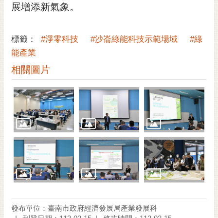
私
展增添新氣象。
權
及
安
標籤：
#淨零科技
#沙崙綠能科技示範場域
#綠
全
能產業
政
相關圖片
策
網
站
資
料
開
放
宣
告
市
府
發布單位：臺南市政府經濟發展局產業發展科
交