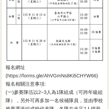
黃
偉
哲
螢
光
花
泉
桐
花
祭
報名網址
(https://forms.gle/AhVGmNs8Ki5CHYW66)
網
站
報名相關注意事項:
導
(一)參賽隊伍以2~3人為1隊組成（可跨年級組
覽
隊），另外可再多加一名候補隊員，並由學校
訂
閱
推薦選派組成校代表隊。各隊在未足2人情形