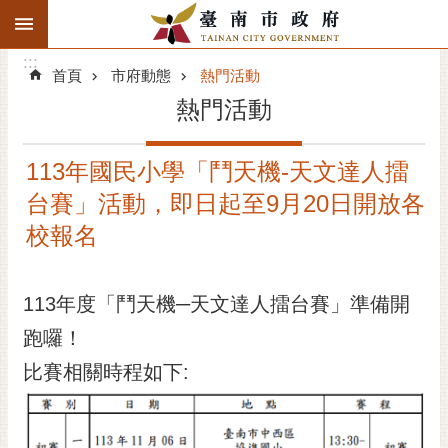
:::
搜
:::
跳到主要內容區塊
尋
:::
進
首頁
市府動態
熱門活動
階
熱門活動
搜
尋
113年國民小學「鬥天機-天文達人擂
精彩府城
台賽」活動，即日起至9月20日開放各
市府動態
校報名
市府團隊
113年度「鬥天機─天文達人擂台賽」準備開
主題服務
跑囉！
比賽相關時程如下:
市政資訊
市民互動