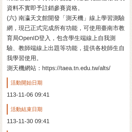
私
資料不實即予註銷參賽資格。
權
及
(六) 南瀛天文館開發「測天機」線上學習測驗
安
網，現已正式完成所有功能，可使用臺南市教
全
政
育局OpenID登入，包含學生端線上自我測
策
驗、教師端線上出題等功能，提供各校師生自
網
我學習使用。
站
資
測天機網站：https://taea.tn.edu.tw/alts/
料
開
活動開始日期
放
宣
113-11-06 09:41
告
活動結束日期
市
府
113-11-30 09:41
交