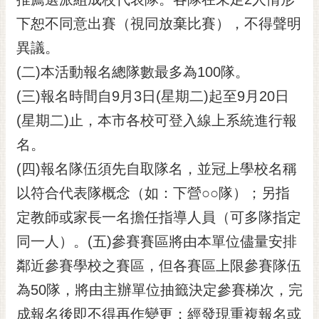
RSS
下恕不同意出賽（視同放棄比賽），不得聲明
訂
異議。
閱
(二)本活動報名總隊數最多為100隊。
電
子
(三)報名時間自9月3日(星期二)起至9月20日
報
(星期二)止，本市各校可登入線上系統進行報
市
名。
民
信
(四)報名隊伍須先自取隊名，並冠上學校名稱
箱
以符合代表隊概念（如：下營○○隊）；另指
English
定教師或家長一名擔任指導人員（可多隊指定
日
同一人）。(五)參賽賽區將由本單位儘量安排
本
鄰近參賽學校之賽區，但各賽區上限參賽隊伍
語
為50隊，將由主辦單位抽籤決定參賽梯次，完
隱
成報名後即不得再作變更；經發現重複報名或