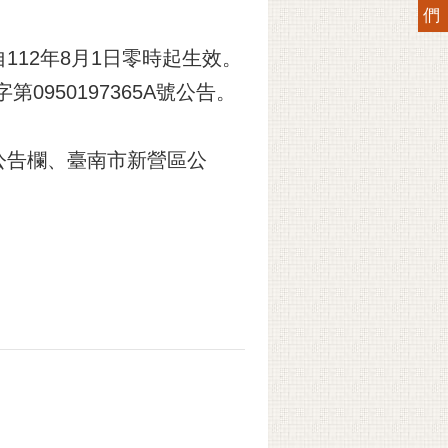
們
12年8月1日零時起生效。
950197365A號公告。
公告欄、臺南市新營區公