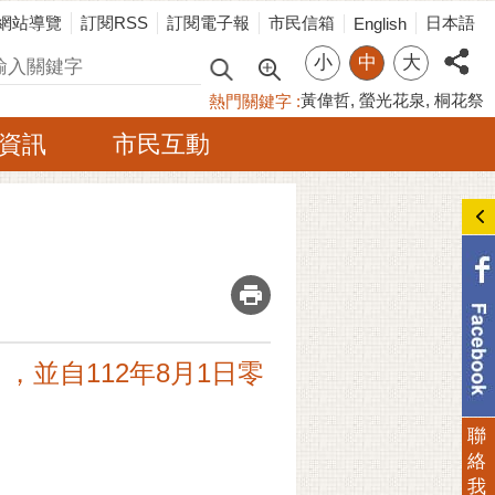
網站導覽
訂閱RSS
訂閱電子報
市民信箱
日本語
English
小
中
大
尋
黃偉哲
螢光花泉
桐花祭
熱門關鍵字
資訊
市民互動
_
並自112年8月1日零
聯
絡
我