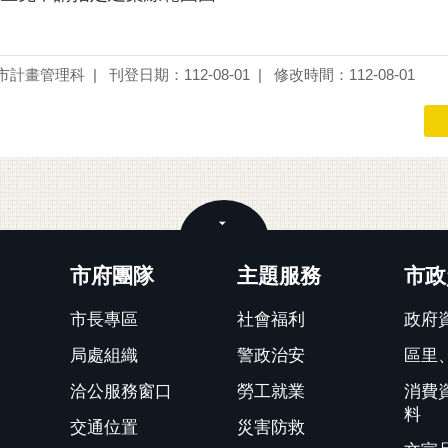
市計畫管理科
刊登日期：112-08-01
修改時間：112-08-01
關閉
市府團隊
主題服務
市政
市長專區
社會福利
政府
局處組織
警政治安
區里
洽公服務窗口
勞工就業
消費
料
交通位置
災害防救