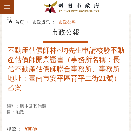
:::
搜
:::
跳到主要內容區塊
尋
:::
進
首頁
市政資訊
市政公報
階
市政公報
搜
尋
不動產估價師林○均先生申請核發不動
精彩府城
產估價師開業證書（事務所名稱：長
市府動態
信不動產估價師聯合事務所、事務所
地址：臺南市安平區育平二街21號）
市府團隊
乙案
主題服務
類別：謄本及其他類
市政資訊
目：地政
市民互動
標籤：
#其他