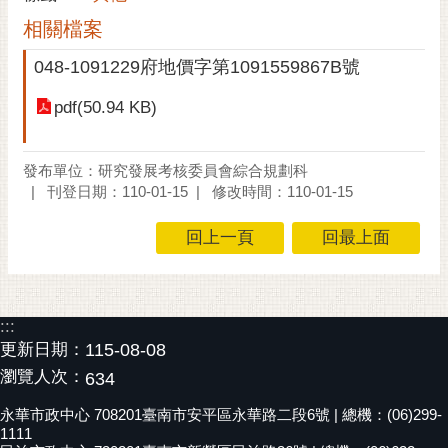
黃
相關檔案
偉
048-1091229府地價字第1091559867B號
哲
pdf(50.94 KB)
螢
光
花
發布單位：研究發展考核委員會綜合規劃科
泉
刊登日期：110-01-15
修改時間：110-01-15
桐
回上一頁
回最上面
花
祭
網
:::
站
更新日期：
115-08-08
導
瀏覽人次：
634
覽
永華市政中心 708201臺南市安平區永華路二段6號 | 總機：(06)299-
訂
1111
閱