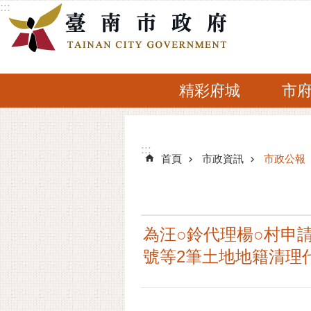
:::
跳到主要內容區塊
精彩府城
市
:::
:::
首頁
市政資訊
市政公報
為汪○鈴代理楊○村申
號等2筆土地地籍清理