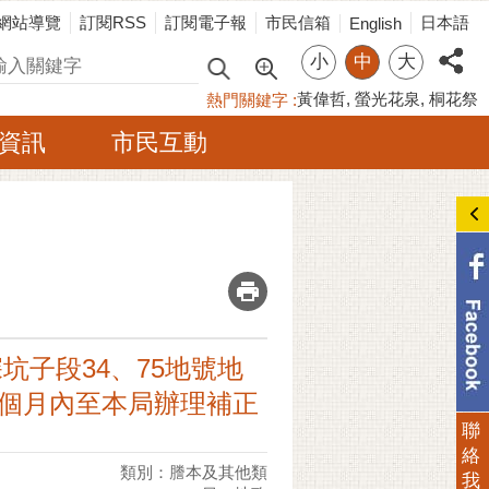
網站導覽
訂閱RSS
訂閱電子報
市民信箱
日本語
English
小
中
大
尋
黃偉哲
螢光花泉
桐花祭
熱門關鍵字
資訊
市民互動
_
坑子段34、75地號地
6個月內至本局辦理補正
聯
絡
類別：謄本及其他類
我