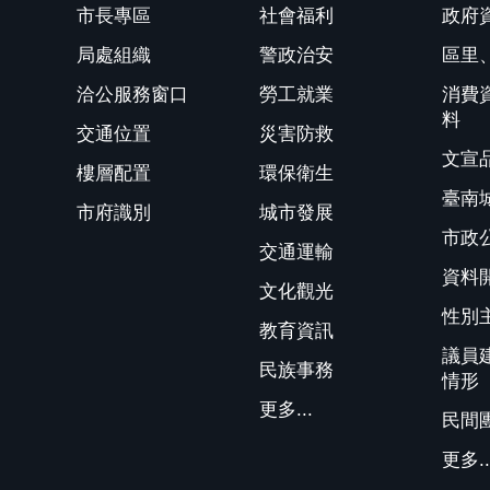
市長專區
社會福利
政府
局處組織
警政治安
區里
洽公服務窗口
勞工就業
消費
料
交通位置
災害防救
文宣
樓層配置
環保衛生
臺南
市府識別
城市發展
市政
交通運輸
資料
文化觀光
性別
教育資訊
議員
民族事務
情形
更多...
民間
更多..