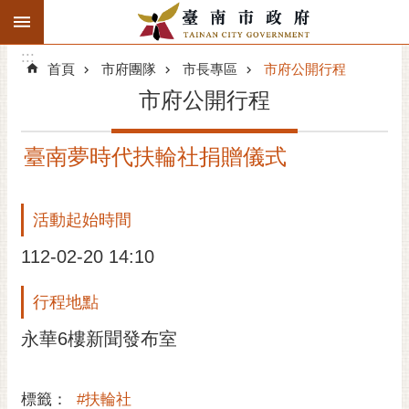
:::
搜
:::
跳到主要內容區塊
尋
:::
進
首頁
市府團隊
市長專區
市府公開行程
階
市府公開行程
搜
尋
臺南夢時代扶輪社捐贈儀式
精彩府城
市府動態
活動起始時間
市府團隊
112-02-20 14:10
主題服務
行程地點
永華6樓新聞發布室
市政資訊
市民互動
標籤：
#扶輪社