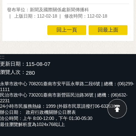
黃
發布單位：新聞及國際關係處新聞傳播科
偉
上版日期：112-02-18
修改時間：112-02-18
哲
回上一頁
回最上面
螢
光
花
泉
:::
更新日期：
115-08-07
桐
瀏覽人次：
280
花
祭
永華市政中心 708201臺南市安平區永華路二段6號 | 總機：(06)299-
1111
民治市政中心 730201臺南市新營區民治路36號 | 總機：(06)632-
網
2231
站
24小時市民服務熱線：1999 (外縣市民眾請撥打06-6326303)
導
辦公日期：
政府行政機關辦公日曆表
覽
洽公時間：上午 8:00-12:00，下午 01:30-05:30
最佳瀏覽解析度為1024x768以上
訂
閱