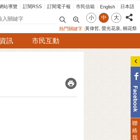
網站導覽
訂閱RSS
訂閱電子報
市民信箱
日本語
English
小
中
大
尋
黃偉哲
螢光花泉
桐花祭
熱門關鍵字
資訊
市民互動
_
聯
絡
我