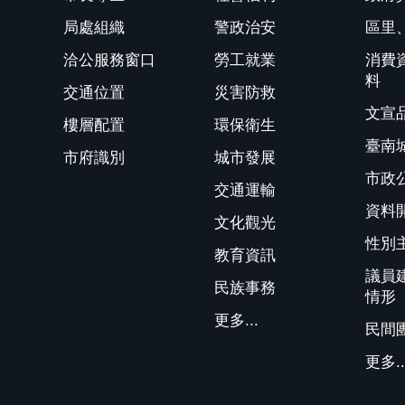
局處組織
警政治安
區里
洽公服務窗口
勞工就業
消費
料
交通位置
災害防救
文宣
樓層配置
環保衛生
臺南
市府識別
城市發展
市政
交通運輸
資料
文化觀光
性別
教育資訊
議員
民族事務
情形
更多...
民間
更多..