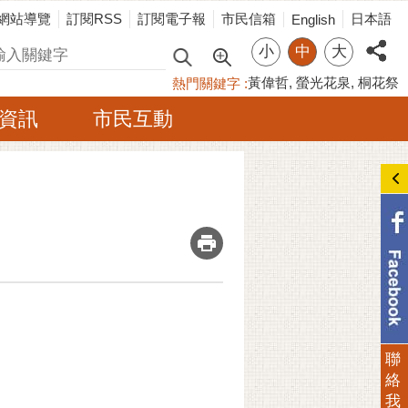
網站導覽
訂閱RSS
訂閱電子報
市民信箱
日本語
English
小
中
大
尋
黃偉哲
螢光花泉
桐花祭
熱門關鍵字
資訊
市民互動
_
聯
絡
我