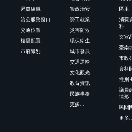
局處組織
警政治安
區里
洽公服務窗口
勞工就業
消費
料
交通位置
災害防救
文宣
樓層配置
環保衛生
臺南
市府識別
城市發展
市政
交通運輸
資料
文化觀光
性別
教育資訊
議員
民族事務
情形
更多...
民間
更多..