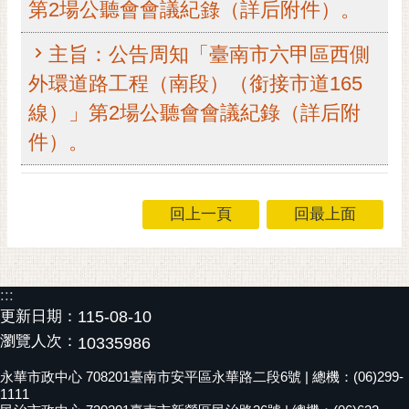
第2場公聽會會議紀錄（詳后附件）。
RSS
主旨：公告周知「臺南市六甲區西側
訂
閱
外環道路工程（南段）（銜接市道165
電
線）」第2場公聽會會議紀錄（詳后附
子
報
件）。
市
民
回上一頁
回最上面
信
箱
English
:::
日
更新日期：
115-08-10
本
瀏覽人次：
10335986
語
永華市政中心 708201臺南市安平區永華路二段6號 | 總機：(06)299-
隱
1111