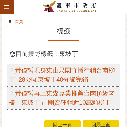
:::
搜
:::
跳到主要內容區塊
尋
:::
進
首頁
階
標籤
搜
尋
精彩府城
您目前搜尋標籤：東坡丁
市府動態
黃偉哲現身東山果園直播行銷台南柳
市府團隊
丁 28公噸東坡丁40分鐘完銷
主題服務
黃偉哲再上東森專業推薦台南頂級老
欉「東坡丁」 開賣狂銷近10萬顆柳丁
市政資訊
市民互動
回上一頁
回最上面