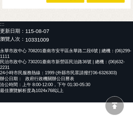
黃
偉
哲
:::
更新日期：
115-08-07
螢
瀏覽人次：
10331009
光
花
永華市政中心 708201臺南市安平區永華路二段6號 | 總機：(06)299-
泉
1111
民治市政中心 730201臺南市新營區民治路36號 | 總機：(06)632-
桐
2231
花
24小時市民服務熱線：1999 (外縣市民眾請撥打06-6326303)
辦公日期：
政府行政機關辦公日曆表
祭
洽公時間：上午 8:00-12:00，下午 01:30-05:30
最佳瀏覽解析度為1024x768以上
網
站
導
覽
訂
閱