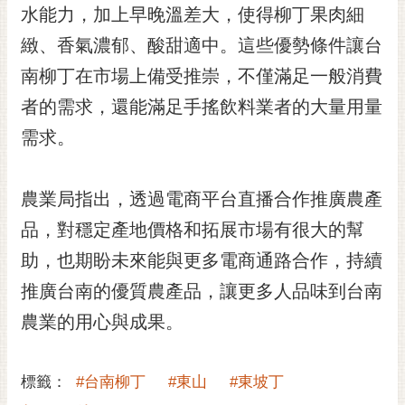
私
水能力，加上早晚溫差大，使得柳丁果肉細
權
緻、香氣濃郁、酸甜適中。這些優勢條件讓台
及
安
南柳丁在市場上備受推崇，不僅滿足一般消費
全
者的需求，還能滿足手搖飲料業者的大量用量
政
策
需求。
網
站
農業局指出，透過電商平台直播合作推廣農產
資
料
品，對穩定產地價格和拓展市場有很大的幫
開
助，也期盼未來能與更多電商通路合作，持續
放
宣
推廣台南的優質農產品，讓更多人品味到台南
告
農業的用心與成果。
市
府
標籤：
#台南柳丁
#東山
#東坡丁
交