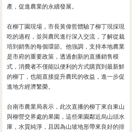
RSS
產，促進農業的永續發展。
訂
閱
在柳丁園現場，市長黃偉哲體驗了柳丁現採現
電
吃的過程，並與農民進行深入交流，了解從栽
子
報
培到銷售的每個環節。他強調，支持本地農業
市
是市府的重要政策，透過創新的直播銷售模
民
式，消費者不僅能以便利的方式購買到最新鮮
信
的柳丁，也能直接提升農民的收益，進一步促
箱
進地方經濟繁榮。
English
日
本
台南市農業局表示，此次直播的柳丁來自東山
語
與柳營交界處的果園，這些果園鄰近烏山頭水
庫，水質純淨，且因為山坡地形帶來良好的排
隱