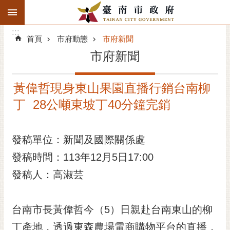
:::
搜
:::
跳到主要內容區塊
尋
:::
進
首頁
市府動態
市府新聞
階
市府新聞
搜
尋
黃偉哲現身東山果園直播行銷台南柳
精彩府城
丁 28公噸東坡丁40分鐘完銷
市府動態
發稿單位：新聞及國際關係處
市府團隊
發稿時間：113年12月5日17:00
主題服務
發稿人：高淑芸
市政資訊
台南市長黃偉哲今（5）日親赴台南東山的柳
市民互動
丁產地，透過東森農場電商購物平台的直播，