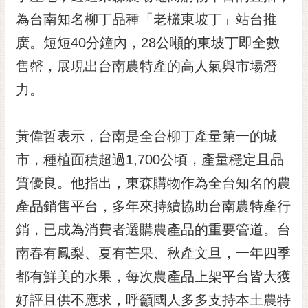
黃
為台南知名柳丁品種「老欉東坡丁」站台推
偉
廣。短短40分鐘內，28公噸的東坡丁即全數
哲
售罄，展現出台南農特產的高人氣與市場潛
螢
力。
光
花
泉
黃偉哲表示，台南是全台柳丁產量第一的城
桐
市，種植面積超過1,700公頃，產量穩定且品
花
質優良。他指出，東森購物作為全台知名的農
祭
產品銷售平台，多年來持續協助台南農特產行
網
銷，已成為消費者選購農產品的重要管道。台
站
導
南春有鳳梨、夏有芒果、秋產文旦，一年四季
覽
都有鮮美的水果，每次農產品上架平台皆大獲
訂
好評且供不應求，呼籲國人多多支持本土農特
閱