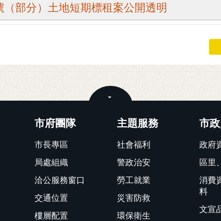
地號（部分）土地短期標租案公開透明
關閉
市府團隊
主題服務
市政
市長專區
社會福利
政府
局處組織
警政治安
區里
洽公服務窗口
勞工就業
消費
料
交通位置
災害防救
文宣
樓層配置
環保衛生