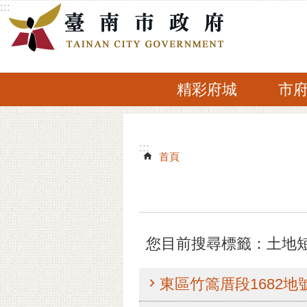
:::
跳到主要內容區塊
精彩府城
市
:::
:::
首頁
您目前搜尋標籤：土地
東區竹篙厝段1682