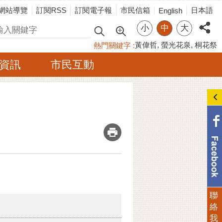
網站導覽
訂閱RSS
訂閱電子報
市民信箱
日本語
English
小
中
大
尋
黃偉哲
螢光花泉
桐花祭
熱門關鍵字
資訊
市民互動
_
聯
絡
我