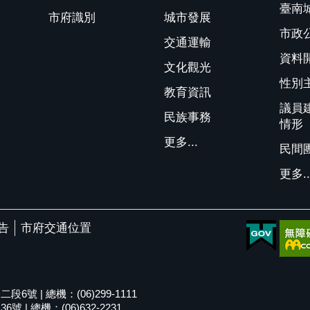
臺南
市府識別
城市發展
市政
交通運輸
資料
文化觀光
性別
教育資訊
議員
民族事務
情形
更多...
民間
更多..
告
市府交通位置
號 | 總機：(06)299-1111
| 總機：(06)632-2231