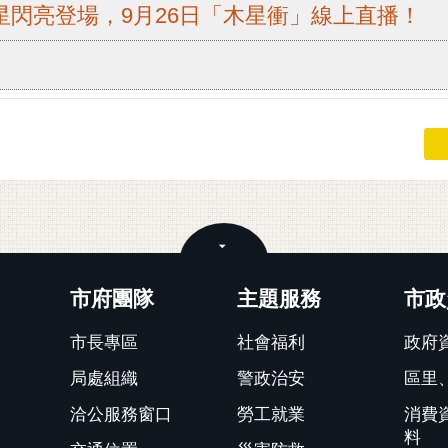
星閃亮登場，9月26日「木星衝」線上直播！
關閉
市府團隊
主題服務
市政
市長專區
社會福利
政府
局處組織
警政治安
區里
洽公服務窗口
勞工就業
消費
料