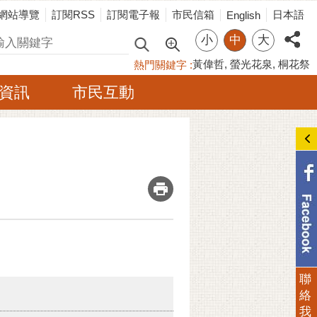
網站導覽
訂閱RSS
訂閱電子報
市民信箱
日本語
English
小
中
大
尋
黃偉哲
螢光花泉
桐花祭
熱門關鍵字
資訊
市民互動
_
聯
絡
我