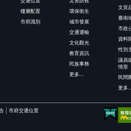
交通位置
災害防救
文宣
樓層配置
環保衛生
臺南
市府識別
城市發展
市政
交通運輸
資料
文化觀光
性別
教育資訊
議員
民族事務
情形
更多...
民間
更多..
告
市府交通位置