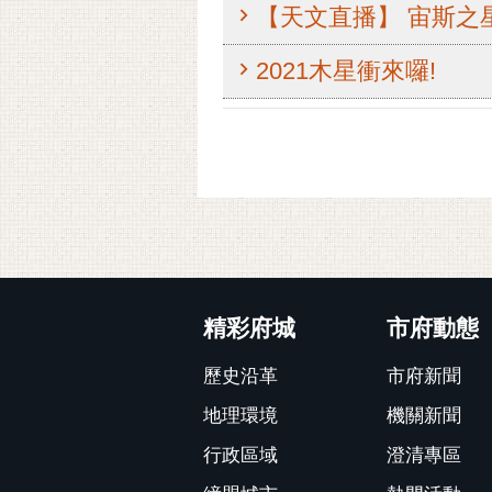
【天文直播】 宙斯之
2021木星衝來囉!
:::
精彩府城
市府動態
歷史沿革
市府新聞
地理環境
機關新聞
行政區域
澄清專區