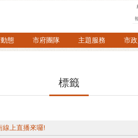
搜
府動態
市府團隊
主題服務
市政
標籤
衝線上直播來囉!