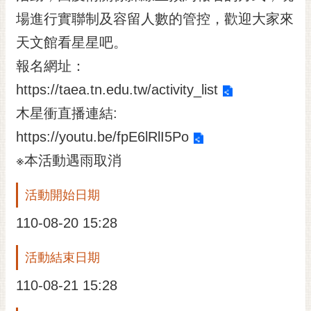
私
場進行實聯制及容留人數的管控，歡迎大家來
權
及
天文館看星星吧。
安
報名網址：
全
政
https://taea.tn.edu.tw/activity_list
策
木星衝直播連結:
網
https://youtu.be/fpE6lRlI5Po
站
資
※本活動遇雨取消
料
開
活動開始日期
放
宣
110-08-20 15:28
告
活動結束日期
市
府
110-08-21 15:28
交