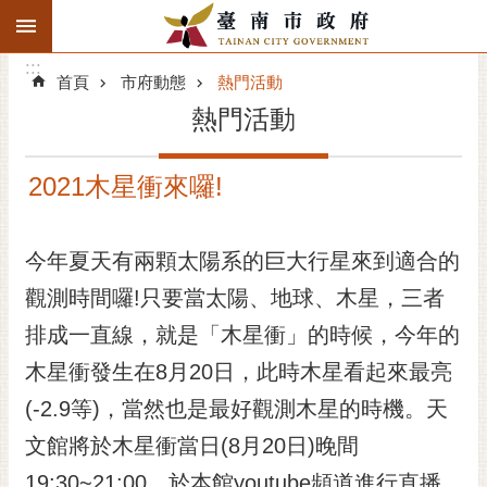
:::
搜
:::
跳到主要內容區塊
尋
:::
進
首頁
市府動態
熱門活動
階
熱門活動
搜
尋
2021木星衝來囉!
精彩府城
市府動態
今年夏天有兩顆太陽系的巨大行星來到適合的
觀測時間囉!只要當太陽、地球、木星，三者
市府團隊
排成一直線，就是「木星衝」的時候，今年的
主題服務
木星衝發生在8月20日，此時木星看起來最亮
市政資訊
(-2.9等)，當然也是最好觀測木星的時機。天
文館將於木星衝當日(8月20日)晚間
市民互動
19:30~21:00，於本館youtube頻道進行直播