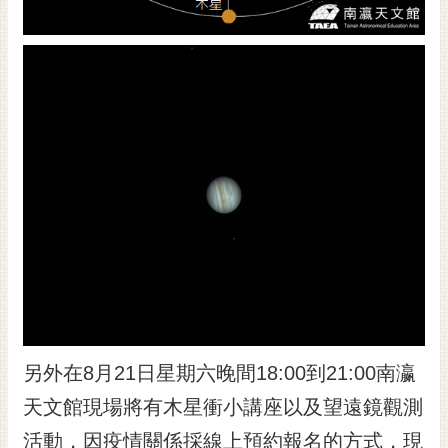
RSS
訂
閱
電
子
報
市
民
信
箱
English
日
本
另外在8月21日星期六晚間18:00到21:00南瀛
語
天文館現場將有木星衝小講座以及望遠鏡觀測
隱
活動，因疫情關係採線上預約報名的方式，現