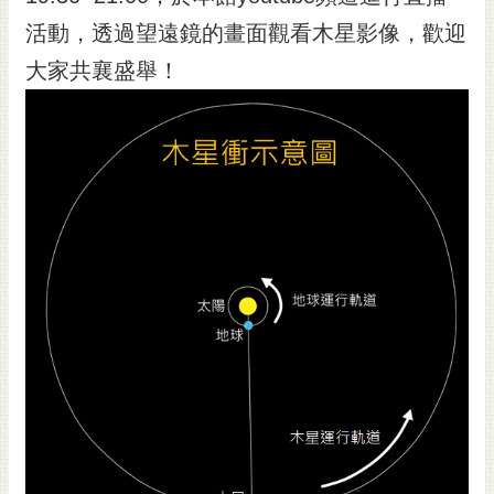
黃
活動，透過望遠鏡的畫面觀看木星影像，歡迎
偉
大家共襄盛舉！
哲
螢
光
花
泉
桐
花
祭
網
站
導
覽
訂
閱