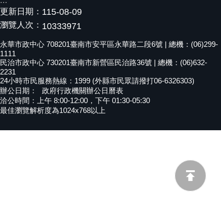
:::
更新日期：
115-08-09
黃
偉
瀏覽人次：
10333971
哲
永華市政中心 708201臺南市安平區永華路二段6號 | 總機：(06)299-
1111
螢
民治市政中心 730201臺南市新營區民治路36號 | 總機：(06)632-
光
2231
花
24小時市民服務熱線：1999 (外縣市民眾請撥打06-6326303)
泉
辦公日期：
政府行政機關辦公日曆表
洽公時間：上午 8:00-12:00，下午 01:30-05:30
桐
最佳瀏覽解析度為1024x768以上
花
祭
網
站
導
覽
訂
閱