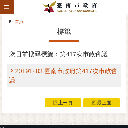
:::
搜
:::
跳到主要內容區塊
尋
:::
進
首頁
階
標籤
搜
尋
精彩府城
您目前搜尋標籤：第417次市政會議
市府動態
20191203 臺南市政府第417次市政會
市府團隊
議
主題服務
回上一頁
回最上面
市政資訊
市民互動