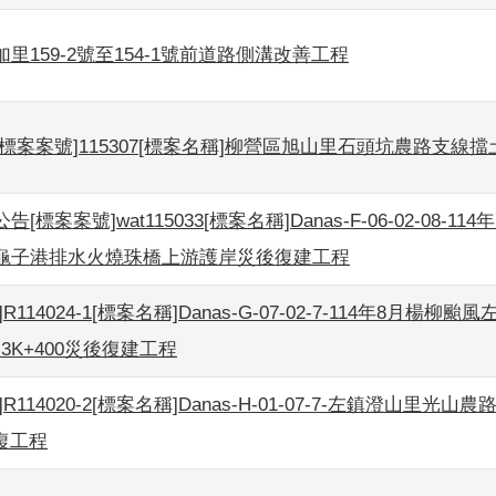
里159-2號至154-1號前道路側溝改善工程
標案案號]115307[標案名稱]柳營區旭山里石頭坑農路支線
[標案案號]wat115033[標案名稱]Danas-F-06-02-08-1
龜子港排水火燒珠橋上游護岸災後復建工程
R114024-1[標案名稱]Danas-G-07-02-7-114年8月楊柳
線3K+400災後復建工程
R114020-2[標案名稱]Danas-H-01-07-7-左鎮澄山里光山
災復工程