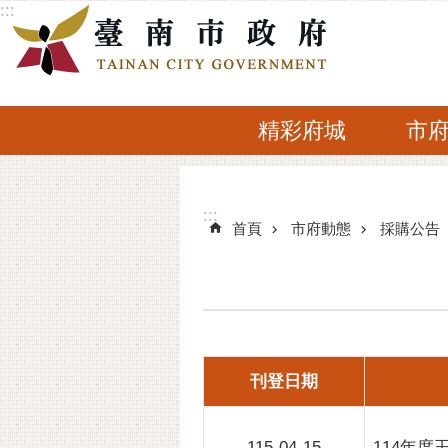
:::
跳到主要內容區塊
精彩府城
市
:::
:::
首頁
市府動態
採購公告
刊登日期
115-04-15
114年