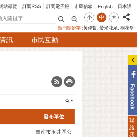
網站導覽
訂閱RSS
訂閱電子報
市民信箱
日本語
English
小
中
大
尋
黃偉哲
螢光花泉
桐花祭
熱門關鍵字
資訊
市民互動
_
發布單位
聯
絡
臺南市玉井區公
我