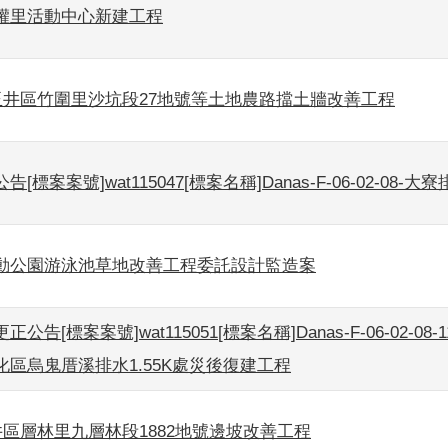
權里活動中心新建工程
度玉井區竹圍里沙坑段27地號等土地農路擋土牆改善工程
[標案案號]wat115047[標案名稱]Danas-F-06-02-08-
動公園游泳池草地改善工程委託設計監造案
公告[標案案號]wat115051[標案名稱]Danas-F-06-02-08
化區烏鬼厝溪排水1.55K處災後復建工程
井區層林里九層林段1882地號邊坡改善工程