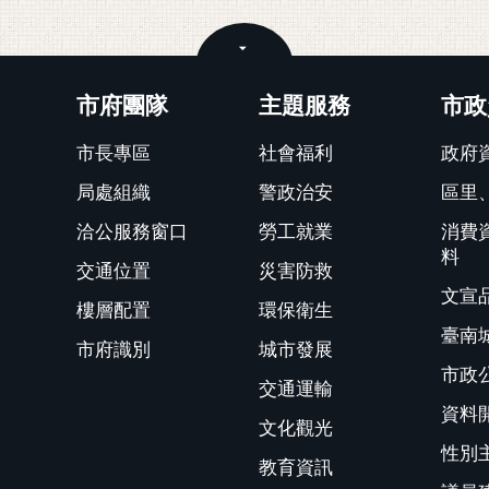
關閉
市府團隊
主題服務
市政
市長專區
社會福利
政府
局處組織
警政治安
區里
洽公服務窗口
勞工就業
消費
料
交通位置
災害防救
文宣
樓層配置
環保衛生
臺南
市府識別
城市發展
市政
交通運輸
資料
文化觀光
性別
教育資訊