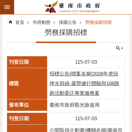
:::
搜
:::
跳到主要內容區塊
尋
:::
進
首頁
市府動態
採購公告
勞務採購招標
階
勞務採購招標
搜
尋
精彩府城
115-07-03
市府動態
招標公告[標案名稱]2026年虎頭
市府團隊
埤水與綠-露營健行體驗與168路
跑活動委託專業服務案
主題服務
臺南市政府觀光旅遊局
市政資訊
115-07-03
市民互動
公開取得企劃書[機關名稱]臺南市