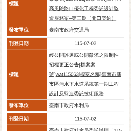
RSS
高風險路口優化工程委託設計監
訂
造服務案–第二期（開口契約）
閱
臺南市政府交通局
電
子
115-07-02
報
經公開評選或公開徵求之限制性
市
民
招標更正公告[標案案
信
號]wat115063[標案名稱]臺南市新
箱
市區污水下水道系統第一期工程
English
設計及監造委託技術服務
日
本
臺南市政府水利局
語
115-07-02
隱
臺南市政府社會局委託辦理「115