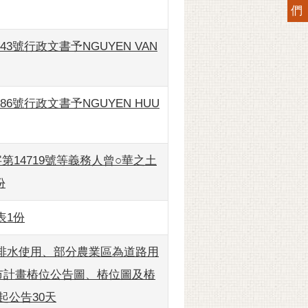
們
43號行政文書予NGUYEN VAN
86號行政文書予NGUYEN HUU
14719號等義務人曾○華之土
份
表1份
排水使用、部分農業區為道路用
市計畫樁位公告圖、樁位圖及樁
起公告30天