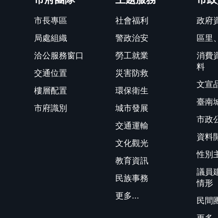
市長專區
社會福利
政府
局處組織
警政治安
區里
洽公服務窗口
勞工就業
消費
料
交通位置
災害防救
文宣
樓層配置
環保衛生
臺南
市府識別
城市發展
市政
交通運輸
資料
文化觀光
性別
教育資訊
議員
民族事務
情形
更多...
民間