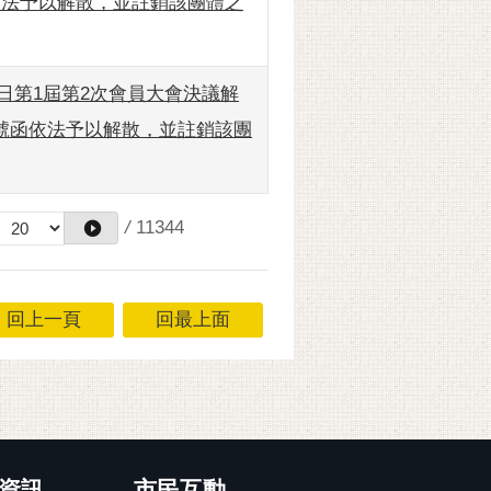
號函依法予以解散，並註銷該團體之
3日第1屆第2次會員大會決議解
376號函依法予以解散，並註銷該團
/
11344
回上一頁
回最上面
資訊
市民互動