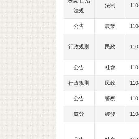
法規-自治
法制
110
法規
公告
農業
110
行政規則
民政
110
公告
社會
110
行政規則
民政
110
公告
警察
110
處分
經發
110