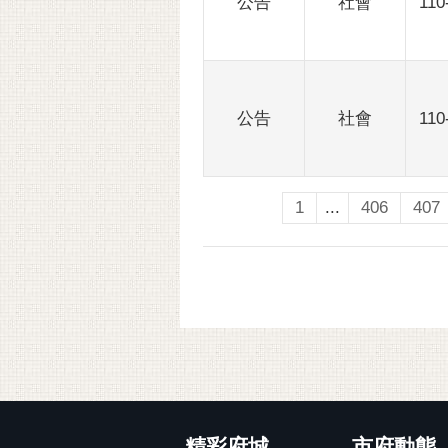
公告
社會
110
公告
社會
110
1
...
406
407
:::
精彩府城
市府動態