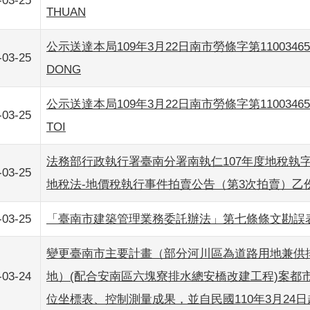
-03-25
THUAN
公示送達本局109年3月22日南市勞條字第11003465
-03-25
DONG
公示送達本局109年3月22日南市勞條字第11003465
-03-25
TOI
法務部行政執行署臺南分署南執仁107年度地稅執字第
-03-25
地稅法-地價稅執行事件拍賣公告（第3次拍賣）乙
-03-25
「臺南市建築管理業務委託辦法」第七條條文勘誤
變更臺南市主要計畫（部分河川區為道路用地兼供
-03-24
地）(配合安南區六塊寮排水總安橋改建工程)案都
位坐標表、控制測量成果，並自民國110年3月24日