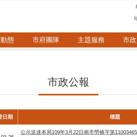
搜
府動態
市府團隊
主題服務
市政
市政公報
登日期
標題
公示送達本局109年3月22日南市勞條字第11003465