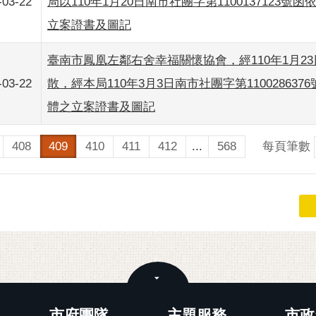
-03-22
局以110年1月20日南市社團字第1100137123
立案證書及圖記
臺南市鳳凰左鄰右舍幸福關懷協會，經110年1月2
-03-22
散，經本局110年3月3日南市社團字第1100286
體之立案證書及圖記
每頁筆數
408
409
410
411
412
...
568
關閉
市府團隊
主題服務
市政