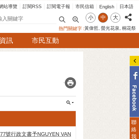
網站導覽
訂閱RSS
訂閱電子報
市民信箱
日本語
English
小
中
大
尋
黃偉哲
螢光花泉
桐花祭
熱門關鍵字
資訊
市民互動
_
聯
絡
77號行政文書予NGUYEN VAN
我