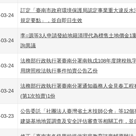
訂定「臺南市政府環境保護局認定事業重大違反水
-03-24
規定要點」，並自即日生效
李○源等3人申請發給地籍清理代為標售土地價金1
-03-24
詢異議
法務部行政執行署臺南分署南執戊108年度牌稅執字第
-03-24
用牌照稅法執行事件拍賣公告乙份
法務部行政執行署臺南分署通知義務人金見春工程
-03-24
(第1次拍賣)1份
公告委託「社團法人臺灣省土木技師公會」等12個
-03-23
建築基地地質調查及安全評估審查等相關工作，並