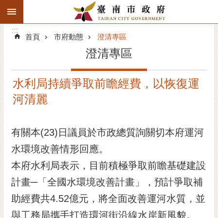
:::
搜
:::
跳到主要內容區塊
尋
:::
進
首頁
市府動態
澄清專區
階
澄清專區
搜
尋
水利局持續爭取前瞻經費，以恢復運
精彩府城
河清麗
市府動態
有關本(23)日議員於市政總質詢關切本府運河
市府團隊
水環境改善情形回應。
主題服務
本府水利局表示，目前積極爭取前瞻基礎建設
市政資訊
計畫─「全國水環境改善計畫」，預計爭取補
助經費共4.52億元，將全面改善運河水質，並
市民互動
與工務局攜手打造環河街沿線水岸新風貌。