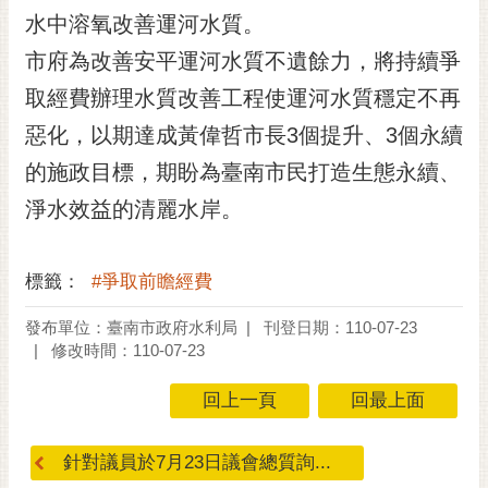
RSS
水中溶氧改善運河水質。
市府為改善安平運河水質不遺餘力，將持續爭
訂
閱
取經費辦理水質改善工程使運河水質穩定不再
電
惡化，以期達成黃偉哲市長3個提升、3個永續
子
報
的施政目標，期盼為臺南市民打造生態永續、
市
淨水效益的清麗水岸。
民
信
標籤：
#爭取前瞻經費
箱
English
發布單位：臺南市政府水利局
刊登日期：110-07-23
修改時間：110-07-23
日
本
回上一頁
回最上面
語
針對議員於7月23日議會總質詢...
隱