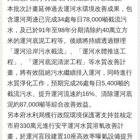
黃
本批次計畫延伸過去運河水環境改善成果，包
偉
含運河周邊已完成34處每日78,000噸截流污
哲
水，及已於91年至98年分期清除約40萬立方
螢
米的運河底泥工程等。後續將持續透過辦理
光
花
「運河沿岸污水截流」、「運河水體推送工
泉
程」、「運河底泥清淤工程」等水質改善計
桐
畫，將有效阻絕污水繼續排入運河，同時進行
花
水質淨化工作，預期完成26處每日5,400噸的
祭
截流污水、提升運河流速約16%、清除運河底
網
泥約87,000噸等綜合改善效益。
站
導
另本府水利局獲行政院環境保護署支持並核定
覽
市府330萬元進行安平運河水質溶氧改善計
訂
畫，於運河盲段建置10座高效率曝氣設備提升
閱