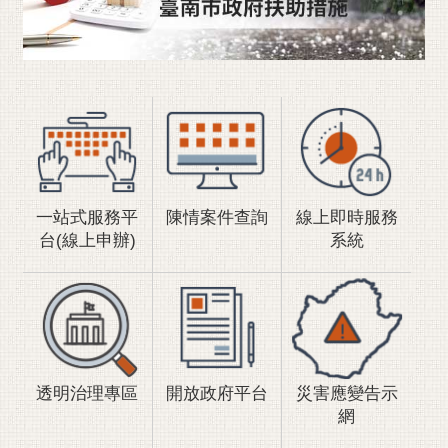
RSS
訂
閱
電
子
報
市
民
一站式服務平
陳情案件查詢
線上即時服務
信
台(線上申辦)
系統
箱
English
日
本
語
透明治理專區
開放政府平台
災害應變告示
網
隱