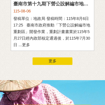
通
臺南市第十九期下營公設解編市地重劃土地所有權人說明會完成，為地方注入發展新活力
位
115-08-06
11
置
發稿單位：地政局 發稿時間：115年8月6日
發稿
17:25 臺南市政府推動「下營公設解編市地
15:10 為關
重劃區」開發作業，重劃計畫書業於115年5
童
月27日經內政部核定通過後，於115年7月30
神
日 ...更多
更多