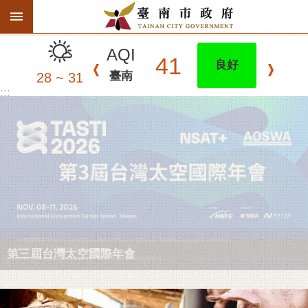
:::
搜
跳到主要內容區塊
尋
進
AQI
階
41
良好
搜
臺南
28 ~ 31
尋
:::
精彩府城
市府動態
市府團隊
主題服務
第三屆台灣太空國際年會
市政資訊
市民互動