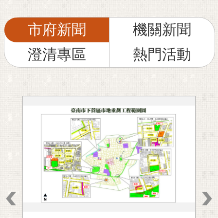
私
權
及
市府新聞
機關新聞
安
全
澄清專區
熱門活動
政
策
網
站
資
料
開
放
宣
告
市
府
交