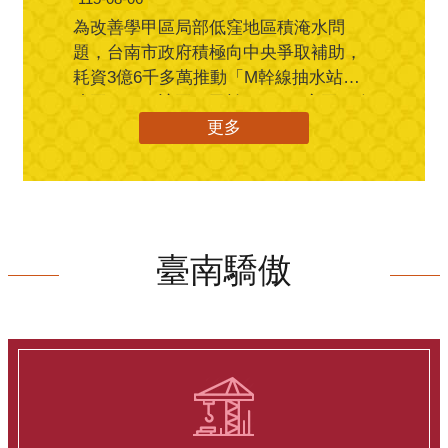
為改善學甲區局部低窪地區積淹水問
題，台南市政府積極向中央爭取補助，
耗資3億6千多萬推動「M幹線抽水站新
建工程」，該工程已於6月10日完工。今
（115）年0625豪雨期間，M幹線抽水站
更多
亦已投入抽水約25.4萬噸，連同學甲地
區秀昌、羊稠厝、華宗、下溪洲等抽水
站抽水量約102.5萬噸。市長黃偉哲7/1日
上午特別前往實地勘查，並感謝國土署
及立法院在經費上大力支援，讓抽水站
臺南驕傲
順利完成，地方減除積淹水之苦。 黃偉
哲表示，學甲區因先天地形因素地勢低
窪容易淹水，豪大雨時常因瓦寮排水水
位上漲，導致地表雨水難以排除，必須
以機械方式進行抽排。為有效解決此問
題，市府向內政部國土管理署爭取爭取
前瞻計畫經費，設置4部每秒4立方公尺