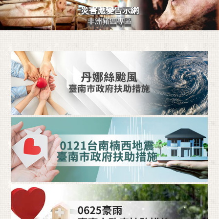
災害應變告示網
黃
非洲豬瘟專區
偉
哲
螢
光
花
泉
桐
花
祭
網
站
導
覽
訂
閱