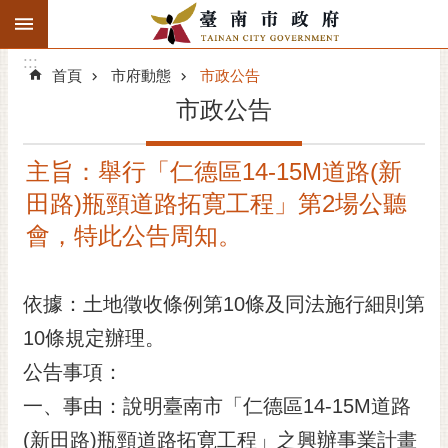
:::
搜
:::
跳到主要內容區塊
尋
:::
進
首頁
市府動態
市政公告
階
市政公告
搜
尋
主旨：舉行「仁德區14-15M道路(新
精彩府城
田路)瓶頸道路拓寛工程」第2場公聽
市府動態
會，特此公告周知。
市府團隊
依據：土地徵收條例第10條及同法施行細則第
主題服務
10條規定辦理。
公告事項：
市政資訊
一、事由：說明臺南市「仁德區14-15M道路
市民互動
(新田路)瓶頸道路拓寛工程」之興辦事業計畫