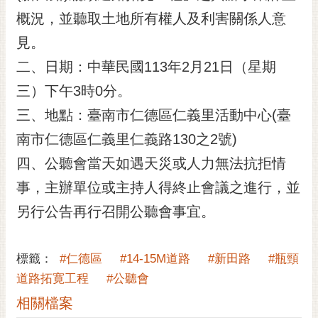
概況，並聽取土地所有權人及利害關係人意
黃
偉
見。
哲
二、日期：中華民國113年2月21日（星期
螢
三）下午3時0分。
光
花
三、地點：臺南市仁德區仁義里活動中心(臺
泉
南市仁德區仁義里仁義路130之2號)
桐
四、公聽會當天如遇天災或人力無法抗拒情
花
事，主辦單位或主持人得終止會議之進行，並
祭
另行公告再行召開公聽會事宜。
網
站
導
標籤：
#仁德區
#14-15M道路
#新田路
#瓶頸
覽
道路拓寛工程
#公聽會
訂
相關檔案
閱