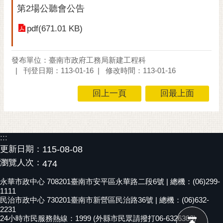
第2場公聽會公告
RSS
pdf(671.01 KB)
訂
閱
電
發布單位：臺南市政府工務局新建工程科
子
刊登日期：113-01-16
修改時間：113-01-16
報
回上一頁
回最上面
市
民
信
箱
:::
English
更新日期：
115-08-08
瀏覽人次：
474
日
本
永華市政中心 708201臺南市安平區永華路二段6號 | 總機：(06)299-
語
1111
民治市政中心 730201臺南市新營區民治路36號 | 總機：(06)632-
2231
隱
24小時市民服務熱線：1999 (外縣市民眾請撥打06-6326303)