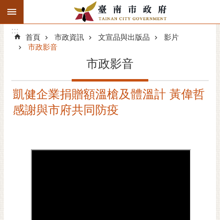
:::
搜
:::
跳到主要內容區塊
尋
:::
進
首頁
市政資訊
文宣品與出版品
影片
階
市政影音
搜
市政影音
尋
精彩府城
凱健企業捐贈額溫槍及體溫計 黃偉哲
感謝與市府共同防疫
市府動態
市府團隊
主題服務
市政資訊
市民互動