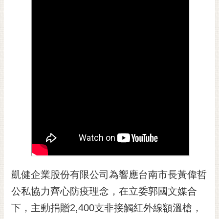
黃
偉
哲
螢
光
花
泉
桐
花
祭
網
站
凱健企業股份有限公司為響應台南市長黃偉哲
導
覽
公私協力齊心防疫理念，在立委郭國文媒合
訂
下，主動捐贈2,400支非接觸紅外線額溫槍，
閱