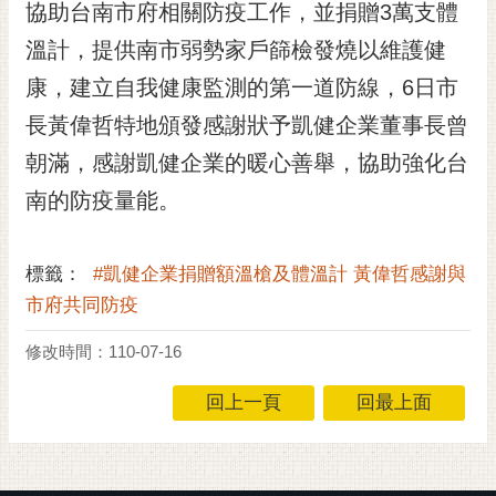
協助台南市府相關防疫工作，並捐贈3萬支體
RSS
溫計，提供南市弱勢家戶篩檢發燒以維護健
訂
康，建立自我健康監測的第一道防線，6日市
閱
電
長黃偉哲特地頒發感謝狀予凱健企業董事長曾
子
朝滿，感謝凱健企業的暖心善舉，協助強化台
報
南的防疫量能。
市
民
信
標籤：
#凱健企業捐贈額溫槍及體溫計 黃偉哲感謝與
箱
市府共同防疫
English
修改時間：110-07-16
日
本
回上一頁
回最上面
語
隱