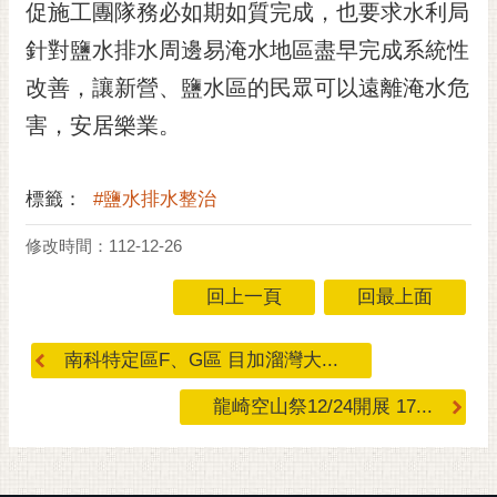
促施工團隊務必如期如質完成，也要求水利局
RSS
針對鹽水排水周邊易淹水地區盡早完成系統性
訂
改善，讓新營、鹽水區的民眾可以遠離淹水危
閱
電
害，安居樂業。
子
報
標籤：
#鹽水排水整治
市
民
修改時間：112-12-26
信
箱
回上一頁
回最上面
English
南科特定區F、G區 目加溜灣大...
日
本
龍崎空山祭12/24開展 17...
語
隱