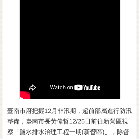
黃
偉
哲
螢
光
花
泉
桐
花
祭
網
站
臺南市府把握12月非汛期，超前部屬進行防汛
導
覽
整備，臺南市長黃偉哲12/25日前往新營區視
訂
察「鹽水排水治理工程一期(新營區)」，除督
閱