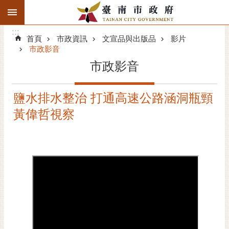
:::
搜
:::
跳到主要內容區塊
尋
:::
進
首頁
市政資訊
文宣品與出版品
影片
階
市政影音
搜
市政影音
尋
精彩府城
鹽水排水整治 打通高速公路涵洞瓶頸
黃偉哲視察
市府動態
市府團隊
主題服務
市政資訊
市民互動