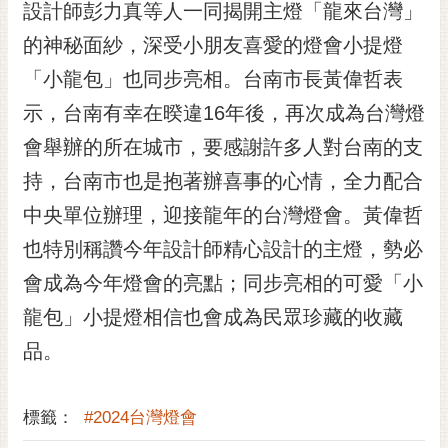
設計師彭力真等人一同揭開主燈「龍來台灣」
RSS
的神秘面紗，深受小朋友喜愛的燈會小提燈
訂
「小龍包」也同步亮相。台南市長黃偉哲表
閱
電
示，台南有幸在暌違16年後，再次成為台灣燈
子
會舉辦的所在城市，要感謝許多人對台南的支
報
持，台南市也是抱著辦喜事的心情，全力配合
市
民
中央單位辦理，迎接龍年的台灣燈會。黃偉哲
信
也特別稱讚今年設計師精心設計的主燈，勢必
箱
會成為今年燈會的亮點；同步亮相的可愛「小
English
龍包」小提燈相信也會成為民眾珍藏的收藏
日
品。
本
語
標籤：
#2024台灣燈會
隱