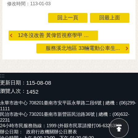
私
修改時間：113-01-03
權
及
回上一頁
回最上面
安
全
12冬沒改善 黃偉哲視察學甲 ...
政
策
服務溪北地區 33輛電動公車生...
網
站
資
:::
料
更新日期：
115-08-08
開
瀏覽人次：
放
1452
宣
永華市政中心 708201臺南市安平區永華路二段6號 | 總機：(06)299-
告
1111
民治市政中心 730201臺南市新營區民治路36號 | 總機：(06)632-
市
2231
府
24小時市民服務熱線：1999 (外縣市民眾請撥打06-6326303)
辦公日期：
政府行政機關辦公日曆表
交
洽公時間：上午 8:00-12:00，下午 01:30-05:30