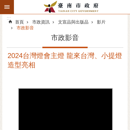
:::
搜
:::
跳到主要內容區塊
尋
:::
進
首頁
市政資訊
文宣品與出版品
影片
階
市政影音
搜
市政影音
尋
精彩府城
2024台灣燈會主燈 龍來台灣、小提燈
造型亮相
市府動態
市府團隊
主題服務
市政資訊
市民互動