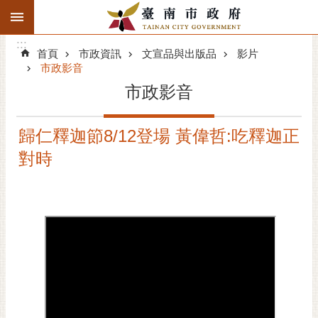
:::
搜
:::
跳到主要內容區塊
尋
:::
進
首頁
市政資訊
文宣品與出版品
影片
階
市政影音
搜
市政影音
尋
精彩府城
歸仁釋迦節8/12登場 黃偉哲:吃釋迦正
對時
市府動態
市府團隊
主題服務
市政資訊
市民互動