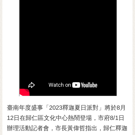
黃
偉
哲
螢
光
花
泉
桐
花
祭
網
站
臺南年度盛事「2023釋迦夏日派對」將於8月
導
覽
12日在歸仁區文化中心熱鬧登場，市府8/1日
訂
辦理活動記者會，市長黃偉哲指出，歸仁釋迦
閱