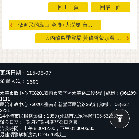
私
回上一頁
回最上面
權
及
安
做漁民的靠山 全聯+大潤發 台...
全
政
大內酪梨季登場 黃偉哲帶頭買 ...
策
網
站
:::
資
更新日期：
115-08-07
料
瀏覽人次：
1693
開
放
永華市政中心 708201臺南市安平區永華路二段6號 | 總機：(06)299-
1111
宣
民治市政中心 730201臺南市新營區民治路36號 | 總機：(06)632-
告
2231
24小時市民服務熱線：1999 (外縣市民眾請撥打06-6326303)
市
辦公日期：
政府行政機關辦公日曆表
府
洽公時間：上午 8:00-12:00，下午 01:30-05:30
交
最佳瀏覽解析度為1024x768以上