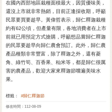
在國內西部地區栽種面積最大，因質優味美，
RSS
還沒上市就非常熱銷，目前正逢採收期，呼籲
訂
民眾要買要趁早。黃偉哲表示，歸仁釋迦栽種
閱
電
約有62公頃，但產量有限，各地消費者在上市
子
前就已用預定方式搶購，呼籲想品嘗歸仁釋迦
報
的民眾要趁早向歸仁農會預訂。此外，歸仁農
市
民
產品種類非常豐富，除了釋迦之外，還有菱
信
角、綠竹筍、百香果、秈米等，都是歸仁很厲
箱
害的農產品，歡迎大家來釋迦節嚐遍美味水
English
果。
日
本
語
標籤：
#歸仁釋迦節
修改時間：112-08-09
隱