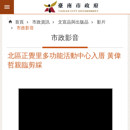
:::
搜
:::
跳到主要內容區塊
尋
:::
進
首頁
市政資訊
文宣品與出版品
影片
階
市政影音
搜
市政影音
尋
精彩府城
北區正覺里多功能活動中心入厝 黃偉
哲親臨剪綵
市府動態
市府團隊
主題服務
市政資訊
市民互動