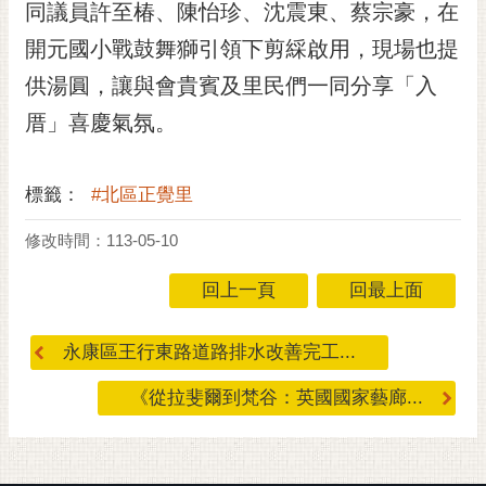
同議員許至椿、陳怡珍、沈震東、蔡宗豪，在
RSS
開元國小戰鼓舞獅引領下剪綵啟用，現場也提
訂
供湯圓，讓與會貴賓及里民們一同分享「入
閱
電
厝」喜慶氣氛。
子
報
標籤：
#北區正覺里
市
民
修改時間：113-05-10
信
箱
回上一頁
回最上面
English
永康區王行東路道路排水改善完工...
日
本
《從拉斐爾到梵谷：英國國家藝廊...
語
隱