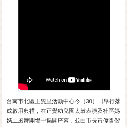
黃
偉
哲
螢
光
花
泉
桐
花
祭
網
站
台南市北區正覺里活動中心今（30）日舉行落
導
覽
成啟用典禮，在正覺幼兒園太鼓表演及社區媽
訂
媽土風舞開場中揭開序幕，並由市長黃偉哲偕
閱